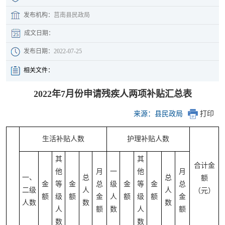
发布机构：
莒南县民政局
成文日期：
发布日期：
2022-07-25
相关文件：
2022年7月份申请残疾人两项补贴汇总表
来源：县民政局
打印
生活补贴人数
护理补贴人数
其
其
合计金
他
月
一
他
月
一、
总
总
额
金
等
金
总
级
金
等
金
总
二级
人
人
（元）
额
级
额
金
人
额
级
额
金
人数
数
数
人
额
数
人
额
数
数