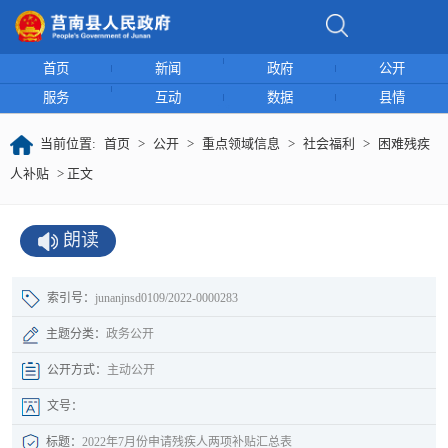
首页
新闻
政府
公开
服务
互动
数据
县情
当前位置:
首页
>
公开
>
重点领域信息
>
社会福利
>
困难残疾
人补贴
> 正文
朗读
索引号：
junanjnsd0109/2022-0000283
主题分类：
政务公开
公开方式：
主动公开
文号：
标题：
2022年7月份申请残疾人两项补贴汇总表