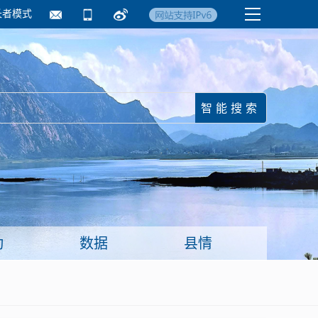
长者模式
国务院要闻
镇街信息
临沂日报·莒南新
动
数据
县情
面向企业