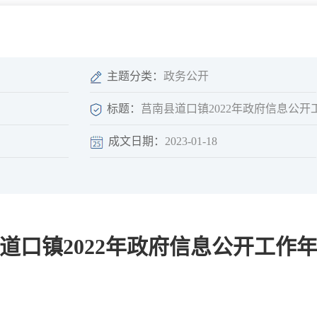
微信矩阵
部门分厅
重点领域信息
山东政务服务网
位信
依申请公开
主题分类：
政务公开
标题：
莒南县道口镇2022年政府信息公开
成文日期：
2023-01-18
互动
莒南影像
县长信箱
莒南旅游
政务访谈
道口镇2022年政府信息公开工作
图说莒南
政府开放日
12345热线