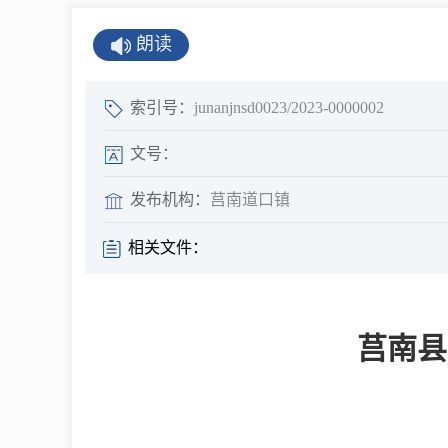
公示公告
朗读
公开年报
公共企事业单
索引号：
junanjnsd0023/2023-0000002
息
文号：
发布机构：
莒南道口镇
县情
相关文件：
莒南概况
镇街园区
莒南县
经济发展
全景莒南