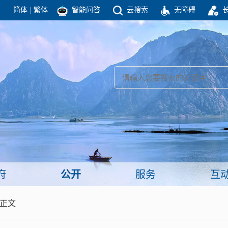
简体
|
繁体
智能问答
云搜索
无障碍
团结高效 理性法治 公开公平 友善和谐
新闻
政府机构
政务要闻
政府公报
部门信息
政府数据
视频新闻
闻
府
公开
服务
互
服务
 正文
政策解读
面向公民