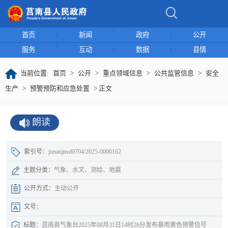
首页
新闻
政府
公开
服务
互动
数据
县情
当前位置:
首页
>
公开
>
重点领域信息
>
公共监管信息
>
安全
生产
>
预警预防和应急处置
> 正文
朗读
索引号：
junanjnsd0704/2025-0000162
主题分类：
气象、水文、测绘、地震
公开方式：
主动公开
文号：
标题：
莒南县气象台2025年08月31日14时26分发布暴雨黄色预警信​号