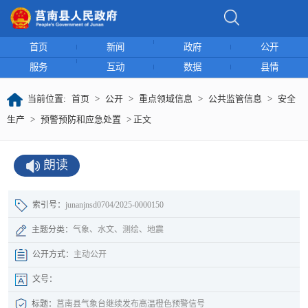
首页
新闻
政府
公开
服务
互动
数据
县情
当前位置:
首页
>
公开
>
重点领域信息
>
公共监管信息
>
安全
生产
>
预警预防和应急处置
> 正文
朗读
索引号：
junanjnsd0704/2025-0000150
主题分类：
气象、水文、测绘、地震
公开方式：
主动公开
文号：
标题：
莒南县气象台继续发布高温橙色预警信号