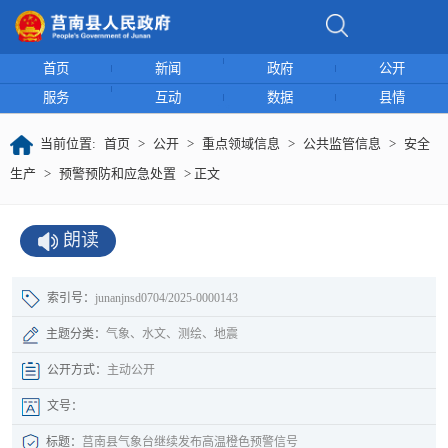
首页
新闻
政府
公开
服务
互动
数据
县情
当前位置:
首页
>
公开
>
重点领域信息
>
公共监管信息
>
安全
生产
>
预警预防和应急处置
> 正文
朗读
索引号：
junanjnsd0704/2025-0000143
主题分类：
气象、水文、测绘、地震
公开方式：
主动公开
文号：
标题：
莒南县气象台继续发布高温橙色预警信号