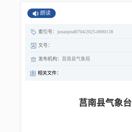
公示公告
朗读
公开年报
公共企事业单
索引号：
junanjnsd0704/2025-0000138
息
文号：
发布机构：
莒南县气象局
县情
相关文件：
莒南概况
镇街园区
莒南县气象台2
经济发展
全景莒南