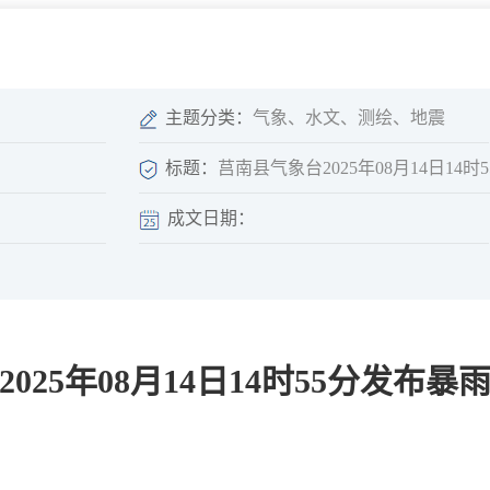
微信矩阵
部门分厅
重点领域信息
山东政务服务网
位信
依申请公开
主题分类：
气象、水文、测绘、地震
标题：
莒南县气象台2025年08月14日14
成文日期：
互动
莒南影像
县长信箱
莒南旅游
政务访谈
025年08月14日14时55分发布
图说莒南
政府开放日
12345热线