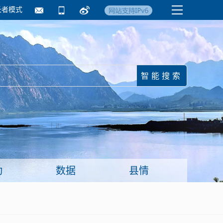
长者模式
国务院要闻
镇街信息
临沂日报·莒南新
动
数据
县情
面向企业