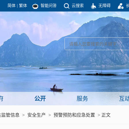
简体
|
繁体
智能问答
云搜索
无障碍
团结高效 理性法治 公开公平 友善和谐
新闻
政府机构
政务要闻
政府公报
部门信息
政府数据
视频新闻
闻
府
公开
服务
互
服务
共监管信息
>
安全生产
>
预警预防和应急处置
> 正文
政策解读
面向公民