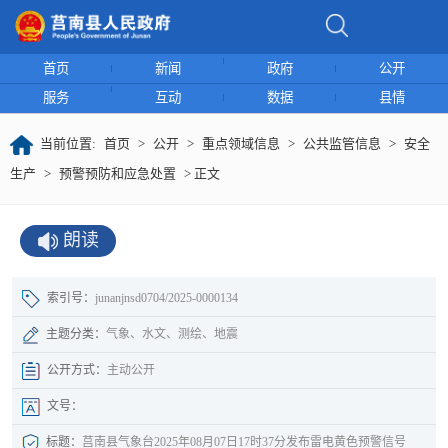
首页
新闻
政府
公开
服务
互动
数据
县情
当前位置:
首页
>
公开
>
重点领域信息
>
公共监管信息
>
安全
生产
>
预警预防和应急处置
> 正文
朗读
索引号：
junanjnsd0704/2025-0000134
主题分类：
气象、水文、测绘、地震
公开方式：
主动公开
文号：
标题：
莒南县气象台2025年08月07日17时37分发布雷电黄色预警信号