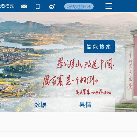
长者模式
国务院要闻
镇街信息
临沂日报·莒南新
动
数据
县情
面向企业