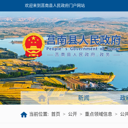
欢迎来到莒南县人民政府门户网站
政府
领导之窗
政府会议
政府目录
政府工作报告
新闻
政
公开
当前位置:
首页
>
公开
>
重点领域信息
>
公
政府文件