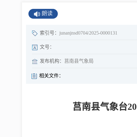
公示公告
朗读
公开年报
公共企事业单
索引号：
junanjnsd0704/2025-0000131
息
文号：
发布机构：
莒南县气象局
县情
相关文件：
莒南概况
镇街园区
莒南县气象台20
经济发展
全景莒南