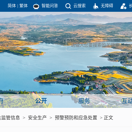
简体
|
繁体
智能问答
云搜索
无障碍
团结高效 理性法治 公开公平 友善和谐
新闻
政府机构
政务要闻
政府公报
部门信息
政府数据
视频新闻
闻
府
公开
服务
互
服务
共监管信息
>
安全生产
>
预警预防和应急处置
> 正文
政策解读
面向公民