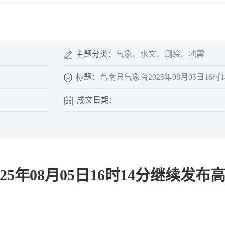
微信矩阵
部门分厅
重点领域信息
山东政务服务网
位信
依申请公开
主题分类：
气象、水文、测绘、地震
标题：
莒南县气象台2025年08月05日1
成文日期：
互动
莒南影像
县长信箱
莒南旅游
政务访谈
25年08月05日16时14分继续发
图说莒南
政府开放日
12345热线