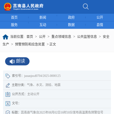
首页
新闻
政府
公开
服务
互动
数据
县情
当前位置:
首页
>
公开
>
重点领域信息
>
公共监管信息
>
安全
生产
>
预警预防和应急处置
> 正文
朗读
索引号：
junanjnsd0704/2025-0000125
主题分类：
气象、水文、测绘、地震
公开方式：
主动公开
文号：
标题：
莒南县气象台2025年08月02日16时18分发布高温黄色预警信号