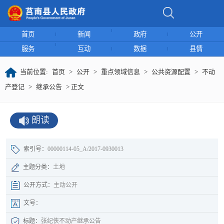
首页
新闻
政府
公开
服务
互动
数据
县情
当前位置:
首页
>
公开
>
重点领域信息
>
公共资源配置
>
不动
产登记
>
继承公告
> 正文
朗读
索引号：
00000114-05_A/2017-0930013
主题分类：
土地
公开方式：
主动公开
文号：
标题：
张纪侠不动产继承公告