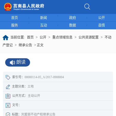
首页
新闻
政府
公开
服务
互动
数据
县情
当前位置:
首页
>
公开
>
重点领域信息
>
公共资源配置
>
不动
产登记
>
继承公告
> 正文
朗读
索引号：
00000114-05_A/2017-0908004
主题分类：
土地
公开方式：
主动公开
文号：
标题：
刘爱丽不动产权继承公告