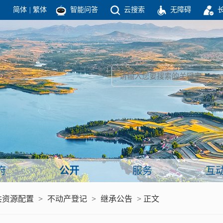
简体
|
繁体
智能问答
云搜索
无障碍
团结高效 理性法治 公开公平 友善和谐
新闻
政府机构
政务要闻
政府公报
部门信息
政府数据
视频新闻
闻
府
公开
服务
互
服务
共资源配置
>
不动产登记
>
继承公告
> 正文
政策解读
面向公民