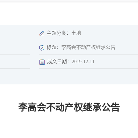
微信矩阵
部门分厅
重点领域信息
山东政务服务网
位信
依申请公开
主题分类：
土地
标题：
李高会不动产权继承公告
成文日期：
2019-12-11
互动
莒南影像
县长信箱
莒南旅游
政务访谈
李高会不动产权继承公告
图说莒南
政府开放日
12345热线