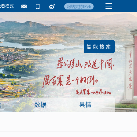
长者模式
国务院要闻
镇街信息
临沂日报·莒南新
动
数据
县情
面向企业