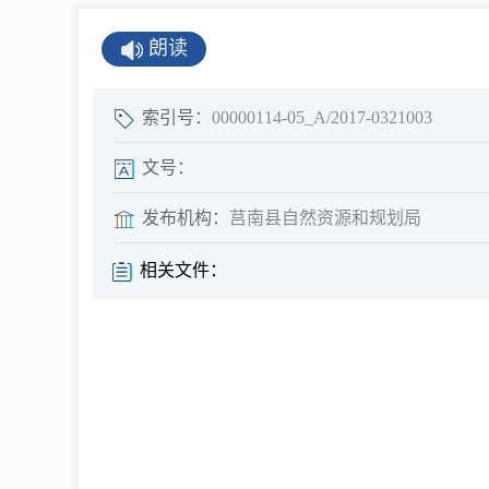
公示公告
朗读
公开年报
公共企事业单
索引号：
00000114-05_A/2017-0321003
息
文号：
发布机构：
莒南县自然资源和规划局
县情
相关文件：
莒南概况
镇街园区
经济发展
全景莒南