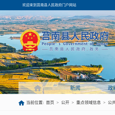
欢迎来到莒南县人民政府门户网站
政府
领导之窗
政府会议
政府目录
政府工作报告
新闻
政
公开
当前位置:
首页
>
公开
>
重点领域信息
>
公
政府文件