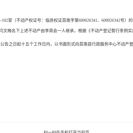
02室（不动产权证号：临房权证莒南字第600026341、60002634
闫文梅名下上述不动产由李高会一人继承，根据《不动产登记暂行条例实
在公告之日起十五个工作日内，以书面形式向莒南县行政服务中心不动产
扫一扫在手机打开当前页