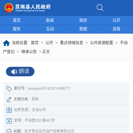
首页
新闻
政府
公开
服务
互动
数据
县情
当前位置:
首页
>
公开
>
重点领域信息
>
公共资源配置
>
不动
产登记
>
继承公告
> 正文
朗读
索引号：
junanjnsd0114/2023-0000777
主题分类：
其他
公开方式：
主动公开
文号：
不动登2023第407号
标题：
关于李夫见不动产权继承的公示