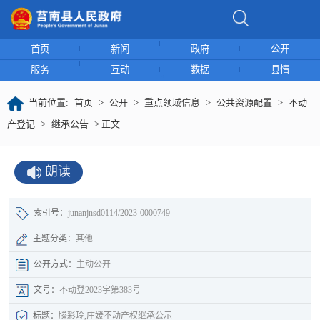
首页
新闻
政府
公开
服务
互动
数据
县情
当前位置:
首页
>
公开
>
重点领域信息
>
公共资源配置
>
不动
产登记
>
继承公告
> 正文
朗读
索引号：
junanjnsd0114/2023-0000749
主题分类：
其他
公开方式：
主动公开
文号：
不动登2023字第383号
标题：
滕彩玲,庄媛不动产权继承公示