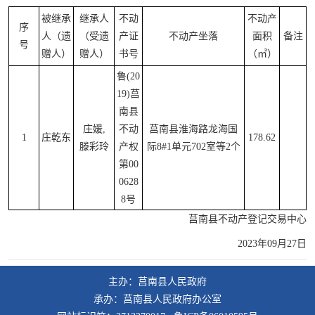
被继承
继承人
不动
不动产
序
人（遗
（受遗
产证
不动产坐落
面积
备注
号
赠人）
赠人）
书号
（㎡）
鲁(20
19)莒
南县
庄媛,
不动
莒南县淮海路龙海国
1
庄乾东
178.62
滕彩玲
产权
际8#1单元702室等2个
第00
0628
8号
莒南县不动产登记交易中心
2023年09月27日
主办：莒南县人民政府
承办：莒南县人民政府办公室