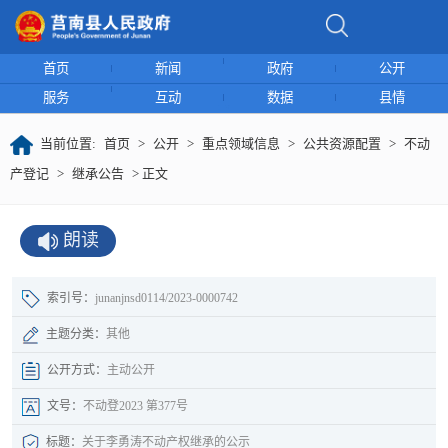
首页
新闻
政府
公开
服务
互动
数据
县情
当前位置:
首页
>
公开
>
重点领域信息
>
公共资源配置
>
不动
产登记
>
继承公告
> 正文
朗读
索引号：
junanjnsd0114/2023-0000742
主题分类：
其他
公开方式：
主动公开
文号：
不动登2023 第377号
标题：
关于李勇涛不动产权继承的公示