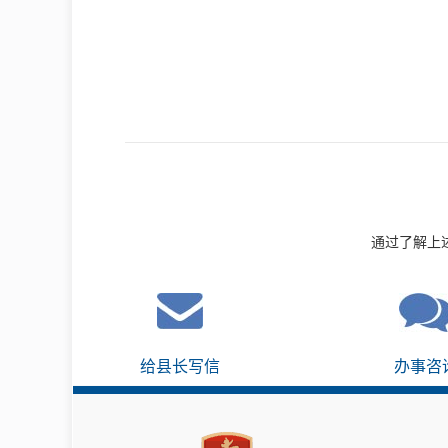
通过了解上
给县长写信
办事咨