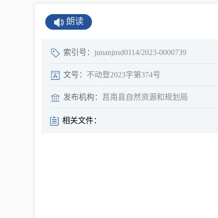
公示公告
朗读
公开年报
公共企事业单
索引号：
junanjnsd0114/2023-0000739
息
文号：
不动登2023字第374号
发布机构：
莒南县自然资源和规划局
县情
相关文件：
莒南概况
镇街园区
经济发展
全景莒南