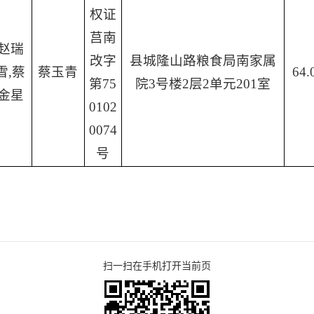
权证
莒南
赵瑞
改字
县城隆山路粮食局南家属
雪,蔡
蔡玉青
64.
第75
院3号楼2层2单元201室
金星
0102
0074
号
扫一扫在手机打开当前页