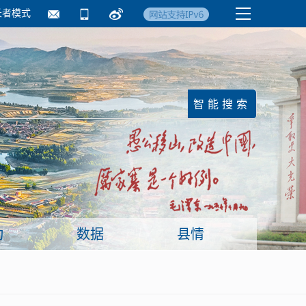
长者模式
国务院要闻
镇街信息
临沂日报·莒南新
动
数据
县情
面向企业