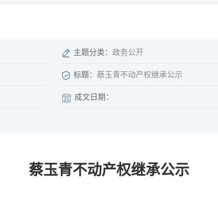
微信矩阵
部门分厅
重点领域信息
山东政务服务网
位信
依申请公开
主题分类：
政务公开
标题：
蔡玉青不动产权继承公示
成文日期：
互动
莒南影像
县长信箱
莒南旅游
政务访谈
蔡玉青不动产权继承公示
图说莒南
政府开放日
12345热线