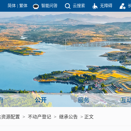
简体
|
繁体
智能问答
云搜索
无障碍
团结高效 理性法治 公开公平 友善和谐
新闻
政府机构
政务要闻
政府公报
部门信息
政府数据
视频新闻
闻
府
公开
服务
互
服务
共资源配置
>
不动产登记
>
继承公告
> 正文
政策解读
面向公民