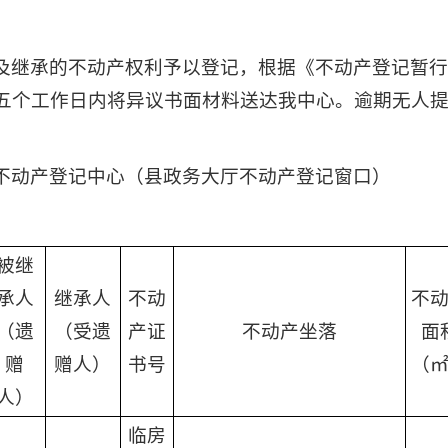
及继承的不动产权利予以登记，根据《不动产登记暂
五个工作日内将异议书面材料送达我中心。逾期无人
不动产登记中心（县政务大厅不动产登记窗口）
被继
承人
继承人
不动
不
（遗
（受遗
产证
不动产坐落
面
赠
赠人）
书号
（
人）
临房