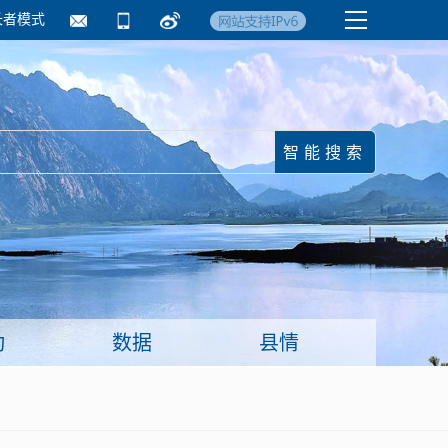
长者模式
国务院要闻
镇街信息
临沂日报·莒南新
动
数据
县情
面向企业