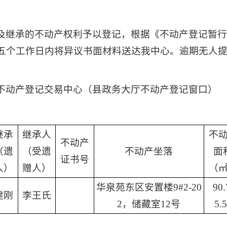
及继承的不动产权利予以登记，根据《不动产登记暂
五个工作日内将异议书面材料送达我中心。逾期无人
不动产登记交易中心（县政务大厅不动产登记窗口）
继承
继承人
不
不动产
（遗
（受遗
不动产坐落
面
证书号
人）
赠人）
（
华泉苑东区安置楼9#2-20
90.
建刚
李王氏
2，储藏室12号
5.