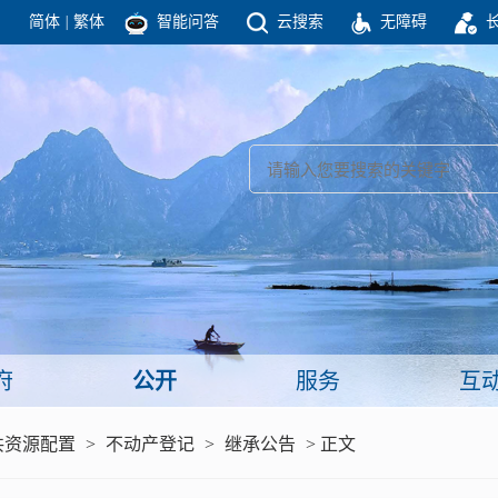
简体
|
繁体
智能问答
云搜索
无障碍
团结高效 理性法治 公开公平 友善和谐
新闻
政府机构
政务要闻
政府公报
部门信息
政府数据
视频新闻
闻
府
公开
服务
互
服务
共资源配置
>
不动产登记
>
继承公告
> 正文
政策解读
面向公民