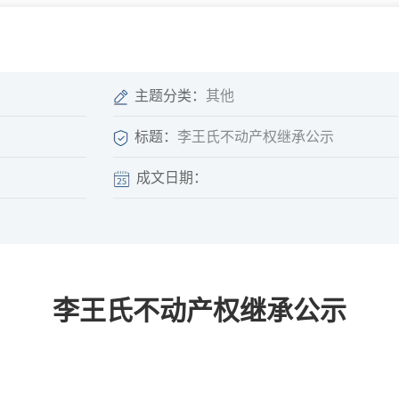
微信矩阵
部门分厅
重点领域信息
山东政务服务网
位信
依申请公开
主题分类：
其他
标题：
李王氏不动产权继承公示
成文日期：
互动
莒南影像
县长信箱
莒南旅游
政务访谈
李王氏不动产权继承公示
图说莒南
政府开放日
12345热线