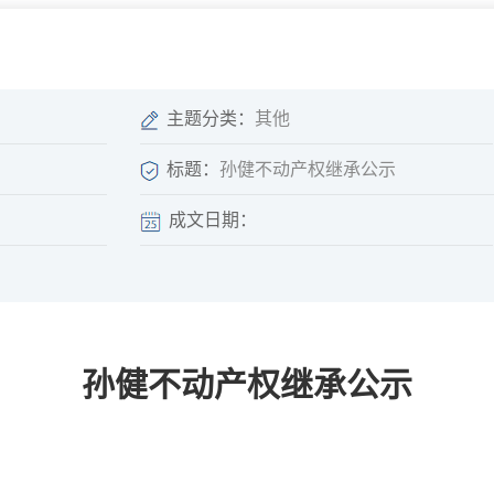
微信矩阵
部门分厅
重点领域信息
山东政务服务网
位信
依申请公开
主题分类：
其他
标题：
孙健不动产权继承公示
成文日期：
互动
莒南影像
县长信箱
莒南旅游
政务访谈
孙健不动产权继承公示
图说莒南
政府开放日
12345热线