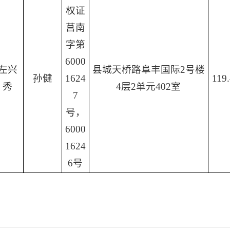
权证
莒南
字第
6000
左兴
县城天桥路阜丰国际2号楼
孙健
1624
119
秀
4层2单元402室
7
号，
6000
1624
6号