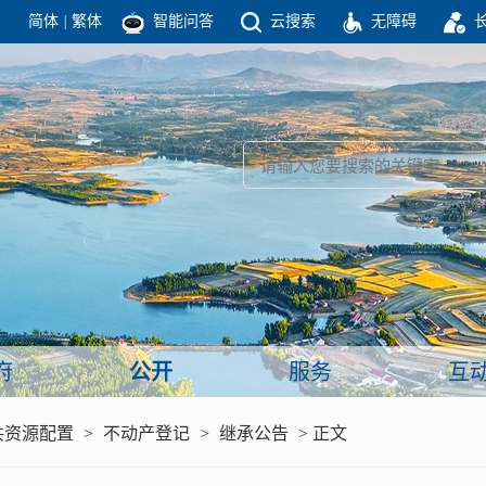
简体
|
繁体
智能问答
云搜索
无障碍
团结高效 理性法治 公开公平 友善和谐
新闻
政府机构
政务要闻
政府公报
部门信息
政府数据
视频新闻
闻
府
公开
服务
互
服务
共资源配置
>
不动产登记
>
继承公告
> 正文
政策解读
面向公民