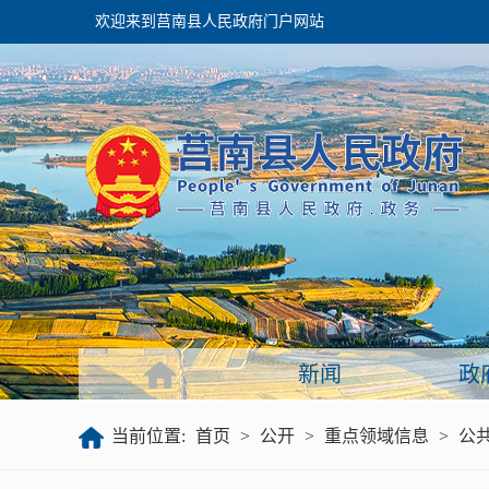
欢迎来到莒南县人民政府门户网站
政府
领导之窗
政府会议
政府目录
政府工作报告
新闻
政
公开
当前位置:
首页
>
公开
>
重点领域信息
>
公
政府文件