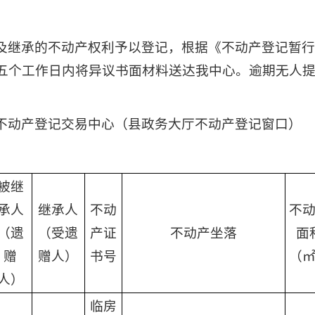
及继承的不动产权利予以登记，根据《不动产登记暂
五个工作日内将异议书面材料送达我中心。逾期无人
不动产登记交易中心（县政务大厅不动产登记窗口）
被继
承人
继承人
不动
不
（遗
（受遗
产证
不动产坐落
面
赠
赠人）
书号
（
人）
临房