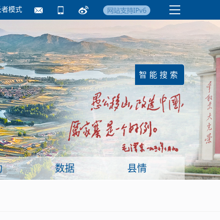
长者模式
国务院要闻
镇街信息
临沂日报·莒南新
动
数据
县情
面向企业