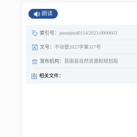
公示公告
朗读
公开年报
公共企事业单
索引号：
junanjnsd0114/2023-0000603
息
文号：
不动登2023字第327号
发布机构：
莒南县自然资源和规划局
县情
相关文件：
莒南概况
镇街园区
经济发展
全景莒南