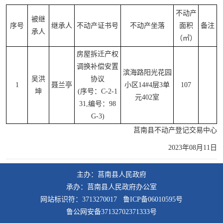
不动产
被继
序号
继承人
不动产证书号
不动产坐落
面积
备注
承人
（㎡）
房屋拆迁产权
调换补偿安置
滨海路阳光花园
吴洪
协议
1
聂兰亭
小区14#4层3单
107
坤
(序号：C-2-1
元402室
31,编号：98
G-3)
莒南县不动产登记交易中心
2023年08月11日
主办：莒南县人民政府
承办：莒南县人民政府办公室
网站标识符：3713270017 鲁ICP备06010595号
鲁公网安备37132702371333号