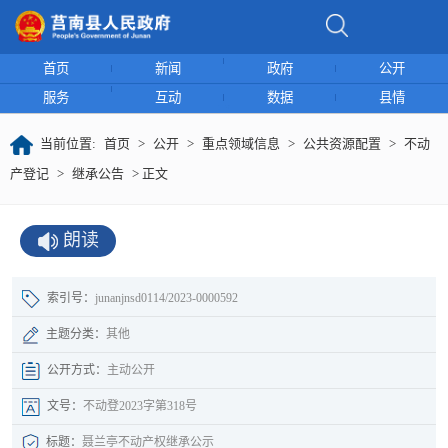
首页
新闻
政府
公开
服务
互动
数据
县情
当前位置:
首页
>
公开
>
重点领域信息
>
公共资源配置
>
不动
产登记
>
继承公告
> 正文
朗读
索引号：
junanjnsd0114/2023-0000592
主题分类：
其他
公开方式：
主动公开
文号：
不动登2023字第318号
标题：
聂兰亭不动产权继承公示