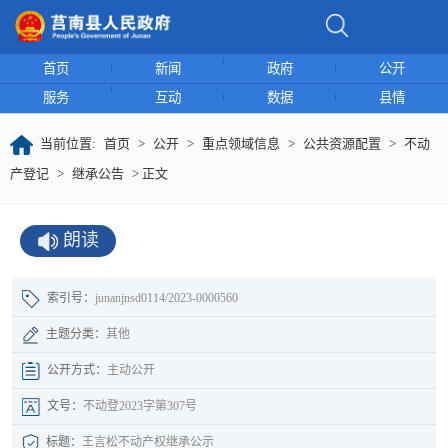
首页
新闻
政府
公开
服务
互动
数据
县情
当前位置:
首页
>
公开
>
重点领域信息
>
公共资源配置
>
不动
产登记
>
继承公告
> 正文
朗读
索引号：
junanjnsd0114/2023-0000560
主题分类：
其他
公开方式：
主动公开
文号：
不动登2023字第307号
标题：
王言松不动产权继承公示