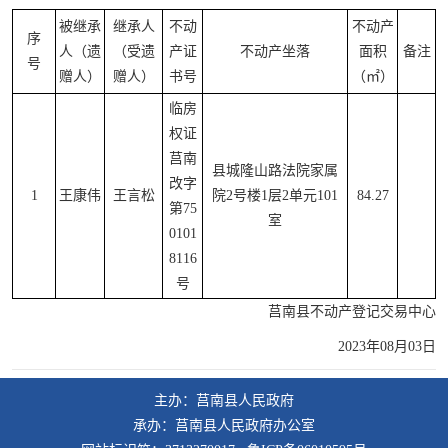
被继承
继承人
不动
不动产
序
人（遗
（受遗
产证
不动产坐落
面积
备注
号
赠人）
赠人）
书号
（㎡）
临房
权证
莒南
县城隆山路法院家属
改字
1
王康伟
王言松
院2号楼1层2单元101
84.27
第75
室
0101
8116
号
莒南县不动产登记交易中心
2023年08月03日
主办：莒南县人民政府
承办：莒南县人民政府办公室