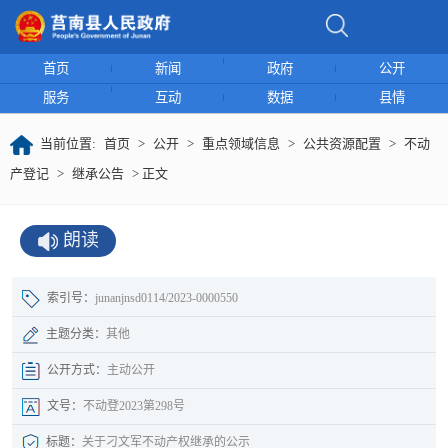
首页
新闻
政府
公开
服务
互动
数据
县情
当前位置:
首页
>
公开
>
重点领域信息
>
公共资源配置
>
不动
产登记
>
继承公告
> 正文
朗读
索引号：
junanjnsd0114/2023-0000550
主题分类：
其他
公开方式：
主动公开
文号：
不动登2023第298号
标题：
关于刁文军不动产权继承的公示