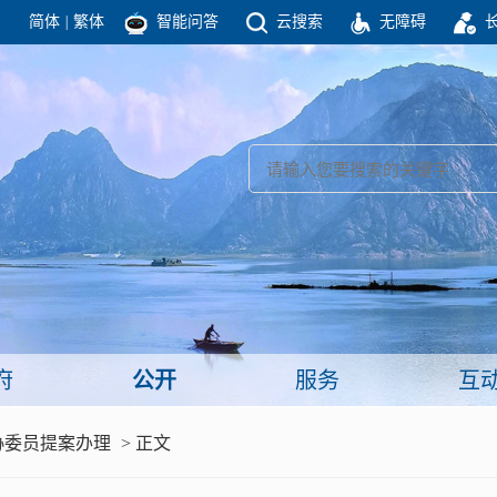
简体
|
繁体
智能问答
云搜索
无障碍
团结高效 理性法治 公开公平 友善和谐
新闻
政府机构
政务要闻
政府公报
部门信息
政府数据
视频新闻
闻
府
公开
服务
互
服务
协委员提案办理
> 正文
政策解读
面向公民