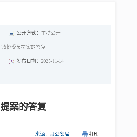
中介超市
公开方式：
主动公开
”政协委员提案的答复
发布日期：
2025-11-14
在线咨询
民意征集
员提案的答复
网上调查
来源：县公安局
打印