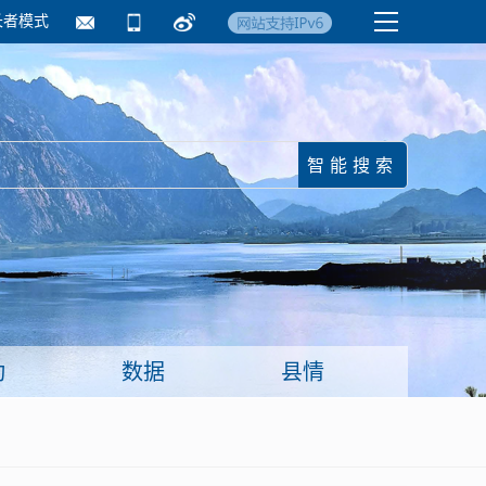
长者模式
国务院要闻
镇街信息
临沂日报·莒南新
动
数据
县情
面向企业