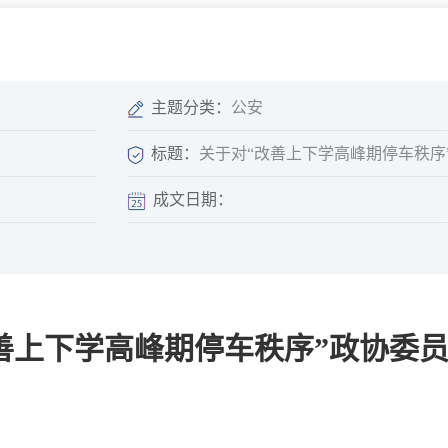
微信矩阵
部门分厅
重点领域信息
山东政务服务网
位信
依申请公开
主题分类：
公安
标题：
关于对“改善上下学高峰期停车秩序
成文日期：
互动
莒南影像
县长信箱
莒南旅游
政务访谈
善上下学高峰期停车秩序”政协委
图说莒南
政府开放日
12345热线