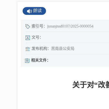
公示公告
朗读
公开年报
公共企事业单
索引号：
junanjnsd0107/2025-0000054
息
文号：
发布机构：
莒南县公安局
县情
相关文件：
莒南概况
镇街园区
关于对“改
经济发展
全景莒南