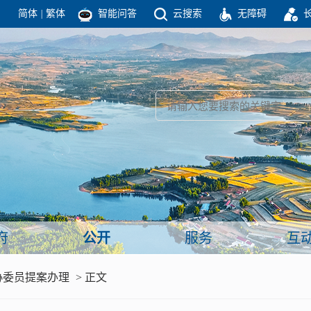
简体
|
繁体
智能问答
云搜索
无障碍
团结高效 理性法治 公开公平 友善和谐
新闻
政府机构
政务要闻
政府公报
部门信息
政府数据
视频新闻
闻
府
公开
服务
互
服务
协委员提案办理
> 正文
政策解读
面向公民