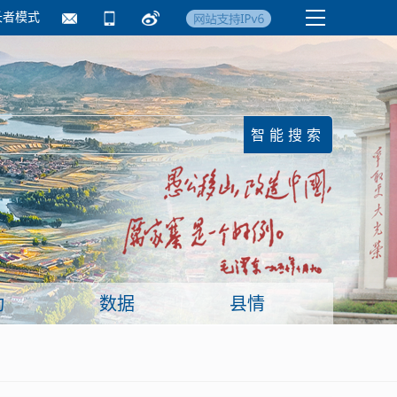
长者模式
国务院要闻
镇街信息
临沂日报·莒南新
动
数据
县情
面向企业