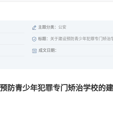
微信矩阵
部门分厅
重点领域信息
山东政务服务网
位信
依申请公开
主题分类：
公安
标题：
关于建设预防青少年犯罪专门矫治
成文日期：
互动
莒南影像
县长信箱
莒南旅游
政务访谈
预防青少年犯罪专门矫治学校的
图说莒南
政府开放日
12345热线