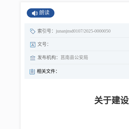
公示公告
朗读
公开年报
公共企事业单
索引号：
junanjnsd0107/2025-0000050
息
文号：
发布机构：
莒南县公安局
县情
相关文件：
莒南概况
镇街园区
关于建设
经济发展
全景莒南