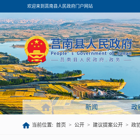
欢迎来到莒南县人民政府门户网站
政府
领导之窗
政府会议
政府目录
政府工作报告
新闻
政
公开
当前位置:
首页
>
公开
>
建议提案公开
>
政
政府文件