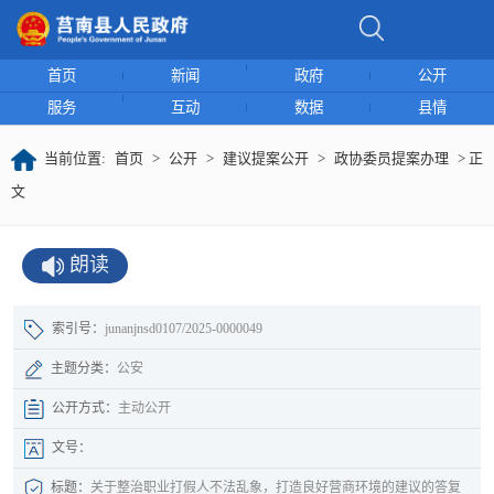
首页
新闻
政府
公开
服务
互动
数据
县情
当前位置:
首页
>
公开
>
建议提案公开
>
政协委员提案办理
> 正
文
朗读
索引号：
junanjnsd0107/2025-0000049
主题分类：
公安
公开方式：
主动公开
文号：
标题：
关于整治职业打假人不法乱象，打造良好营商环境的建议的答复