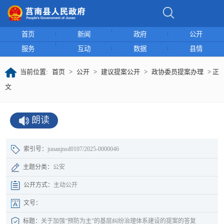
首页
新闻
政府
公开
服务
互动
数据
县情
当前位置:
首页
>
公开
>
建议提案公开
>
政协委员提案办理
> 正
文
朗读
索引号：
junanjnsd0107/2025-0000046
主题分类：
公安
公开方式：
主动公开
文号：
标题：
关于加强“预防为主”的基层纠纷治理体系建设的提案的答复