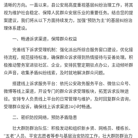
清晰的方向。一直以来，县公安局高度重视基层纠纷治理工作，将其
视为维护社会稳定、保障人民群众安居乐业的重要任务。结合您的提
案建议，我们将从以下方面持续发力，加强“预防为主”的基层纠纷治
理体系建设。
一、畅通诉求渠道，保障群众权益
完善线下诉求受理机制：强化派出所综合服务窗口建设，优化接
待流程，规范接待标准，确保群众诉求得到热情接待与妥善处理。积
极推动警务室进驻社区、企业，安排民警定期驻点办公，主动倾听群
众声音，收集矛盾纠纷线索，及时就地解决群众问题。
搭建线上诉求服务平台：依托公安政务服务平台、微信公众号、
微博等线上渠道，开设专门的群众诉求受理板块，拓宽诉求反映途
径。安排专人负责线上平台的日常管理与维护，及时回复群众咨询，
受理群众投诉，确保线上诉求渠道24小时畅通。
二、密织防控网络，预防矛盾隐患
壮大群防群治队伍：积极发动和组织新乡贤、网格员、楼栋长、
“五老”人员、平安志愿者等参与基层治安防控工作，壮大群防群治力