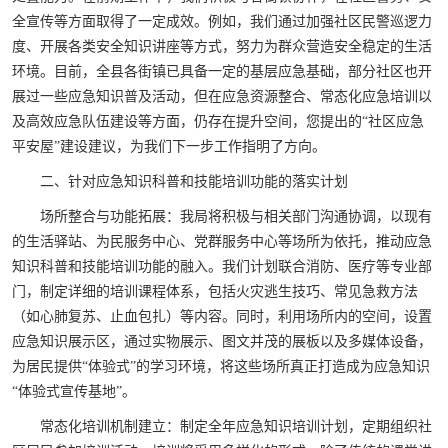
全宣传等方面取得了一定成效。例如，我们通过加强社区民警巡逻力
度、开展各类安全知识讲座等方式，努力为群众营造安全稳定的生活
环境。目前，全县各街镇已具备一定的基层应急基础，部分社区也开
展过一些应急知识普及活动，但在应急资源整合、常态化应急培训以
及高效应急队伍建设等方面，仍存在提升空间，您提出的“社区应急
平安屋”建设建议，为我们下一步工作指明了方向。
二、针对应急知识科普和技能培训功能的落实计划
场所整合与功能拓展：我局将积极与相关部门沟通协调，以现有
的生活驿站、为民服务中心、党群服务中心等场所为依托，推动应急
知识科普和技能培训功能的融入。我们计划联合消防、医疗等专业部
门，制定详细的培训课程体系，包括火灾逃生技巧、常见急救方法
（如心肺复苏、止血包扎）等内容。同时，利用场所内的空间，设置
应急知识展示区，通过实物展示、图文并茂的展板以及多媒体设备，
为居民提供“体验式”的学习环境，将这些场所真正打造成为应急知识
“体验式宣传基地”。
常态化培训机制建立：制定全年应急知识培训计划，定期组织社