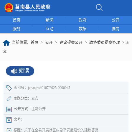
首页
新闻
政府
公开
服务
互动
数据
县情
当前位置:
首页
>
公开
>
建议提案公开
>
政协委员提案办理
> 正
文
朗读
索引号：
junanjnsd0107/2025-0000045
主题分类：
公安
公开方式：
主动公开
文号：
标题：
关于在全县开展社区应急平安屋建设的建议答复