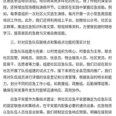
区居民参加培训活动。培训将采用多样化的形式，除了传统的课堂讲
授，还将增加现场模拟演练环节，让居民在实践中掌握应急技能。例
如，每季度组织一次社区火灾逃生演练，每月开展一次小型急救技能
培训工作坊。此外，我们还将利用线上平台，如微信公众号、社区业
主群等，推送应急知识科普文章、短视频等资料，方便居民随时随地
学习，提高居民的急救与灾难自救技能。
三、针对应急队伍联络点和集结点功能的落实计划
应急队伍组建与完善：以村党组织为核心、村委会为主导，联合
社区民警、网格员、消防员、信息员、物业服务人员、社区党员、村
民骨干、志愿者等力量，组建社区应急队伍。目前，我们已经在部分
社区开展了队伍组建的试点工作，接下来将在全县范围内推广。我们
将对队伍成员进行详细的信息登记和分类管理，根据各自的特长和能
力，划分不同的应急工作小组，如救援组、疏散组、后勤保障组等，
确保在突发事件发生时能够迅速响应、高效协作。
应急平安屋作为集结点建设：将社区应急平安屋确定为应急队伍
的固定联络点和集结点，在平安屋内配备必要的通讯设备、应急物资
以及队伍人员信息台账等。我们将制定应急响应预案，明确在接到突