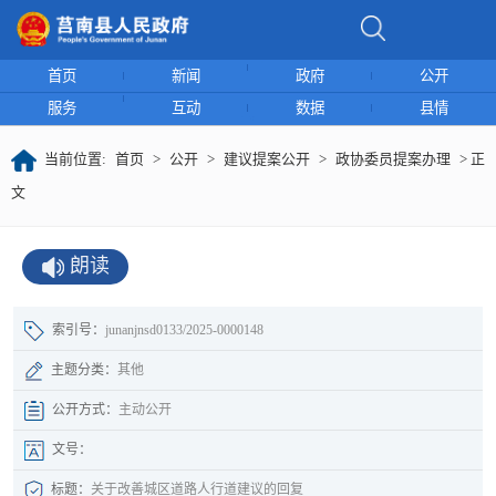
首页
新闻
政府
公开
服务
互动
数据
县情
当前位置:
首页
>
公开
>
建议提案公开
>
政协委员提案办理
> 正
文
朗读
索引号：
junanjnsd0133/2025-0000148
主题分类：
其他
公开方式：
主动公开
文号：
标题：
关于改善城区道路人行道建议的回复