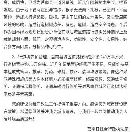
高，成荫快，已成为莒南县一道风景线。近几年随着树木生长，根系
发达，由于地下管网建设与错综，根系无法向下扎根，已至四下平面
延伸，造成人行道起鼓、破损。更由于法桐的立地条件，及它受周围
环境的影响，造成行道树树势差，偏冠，危树，造成安全隐患。今后
作为园林绿地规划建设管护单位在以后城区道路行道树品种选择上及
栽植规划方面，我们一定遵循适应性、功能性、安全性，实用性，综
合多方面因素，分析品种可行性。
2、行道树养护管理：莒南县城区道路绿地管护约240万平方米，
行道树管护约6.3万余株。近几年绿地管护经费严重不足，只能维持基
本粗放式管理，拔草、打药、修剪、扶正、清理垃圾等等。像这种采
取特殊措施的高大树木修剪方式如控高修剪、线路修剪、交通信号修
剪、交通指示牌修剪、交通车辆通行修剪等对莒南县城区行道树法桐
来已多年未实施。
您的建议为我们改进工作提供了重要方向。感谢您为城市建设建
言献策，希望您继续关注我县城市建设，与我们一起共同推动我县人
居环境品质提升！
莒南县综合行政执法局