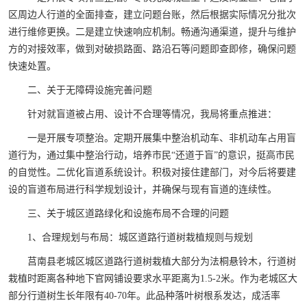
区周边人行道的全面排查，建立问题台账，然后根据实际情况分批次
进行维修更换。二是建立快速响应机制。畅通沟通渠道，提升与维护
方的对接效率，做到对破损路面、路沿石等问题即查即修，确保问题
快速处置。
二、关于无障碍设施完善问题
针对就盲道被占用、设计不合理等情况，我局将重点推进：
一是开展专项整治。定期开展集中整治机动车、非机动车占用盲
道行为，通过集中整治行动，培养市民“还道于盲”的意识，挺高市民
的自觉性。二优化盲道系统设计。积极对接住建部门，对今后将要建
设的盲道布局进行科学规划设计，并确保与现有盲道的连续性。
三、关于城区道路绿化和设施布局不合理的问题
1、合理规划与布局：城区道路行道树栽植规则与规划
莒南县老城区城区道路行道树栽植大部分为法桐悬铃木，行道树
栽植时距离各种地下官网铺设要求水平距离为1.5-2米。作为老城区大
部分行道树生长年限有40-70年。此品种落叶树根系发达，成活率