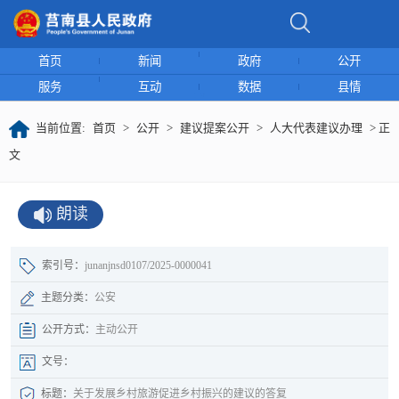
首页
新闻
政府
公开
服务
互动
数据
县情
当前位置:
首页
>
公开
>
建议提案公开
>
人大代表建议办理
> 正
文
朗读
索引号：
junanjnsd0107/2025-0000041
主题分类：
公安
公开方式：
主动公开
文号：
标题：
关于发展乡村旅游促进乡村振兴的建议的答复