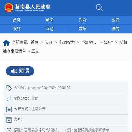
首页
新闻
政府
公开
服务
互动
数据
县情
当前位置:
首页
>
公开
>
行政权力
>
“双随机、 一公开”
>
随机
抽查事项清单
> 正文
朗读
索引号：
junanjnsd0104/2024-0000159
主题分类：
其他
公开方式：
主动公开
文号：
标题：
莒南县教体局“双随机、一公开” 监管随机抽查事项清单