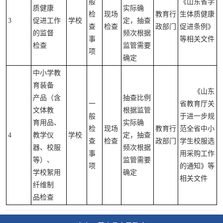
般
《山东省学
质健康
实际确
检
现场
教育行
生体质健康
3
促进工作
学校
定，抽查
查
检查
政部门
促进条例》
的监督
频次根据
事
等相关文件
检查
监管需要
项
确定
中小学教
育装备
《山东
产品（含
抽查比例
一
省教育厅关
文体教
根据监管
般
于进一步规
育用品、
实际确
检
现场
教育行
范全省中小
4
教学仪
学校
定，抽查
查
检查
政部门
学生校服选
器、校服
频次根据
事
用采购工作
等）、
监管需要
项
的通知》等
学校絮用
确定
相关文件
纤维制
品检查