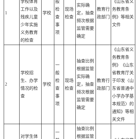
学校体育
般
《山东省义
实际确
工作以及
检
现场
教育行
务教育条
1
学校
定，抽查
残疾儿童
查
检查
政部门
例》等相关
频次根据
少年实施
事
文件
监管需要
义务教育
项
确定
的检查
《山东省义
务教育条
抽查比例
一
例》《山东
根据监管
学校招
般
省教育厅关
实际确
生、办学
检
现场
教育行
于印发〈山
2
学校
定，抽查
情况的检
查
检查
政部门
东省普通中
频次根据
查
事
小学办学基
监管需要
项
本规范〉的
确定
通知》等相
关文件
抽查比例
一
对学生体
根据监管