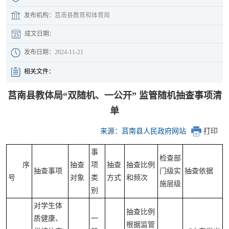
发布机构：
莒南县教育和体育局
成文日期：
发布日期：
2024-11-21
相关文件：
莒南县教体局“双随机、一公开” 监管随机抽查事项清
单
来源：莒南县人民政府网站
打印
事
检查部
序
抽查
项
抽查
抽查比例
抽查事项
门级实
抽查依据
号
对象
类
方式
和频次
施层级
别
对学生体
抽查比例
质健康、
一
根据监管