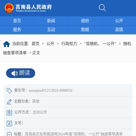
首页
新闻
政府
公开
服务
互动
数据
县情
当前位置:
首页
>
公开
>
行政权力
>
“双随机、 一公开”
>
随机
抽查事项清单
> 正文
朗读
索引号：
junanjnsd0121/2024-0000056
主题分类：
其他
公开方式：
主动公开
文号：
标题：
莒南县文化和旅游局2024年度“双随机、一公开”抽查事项清单