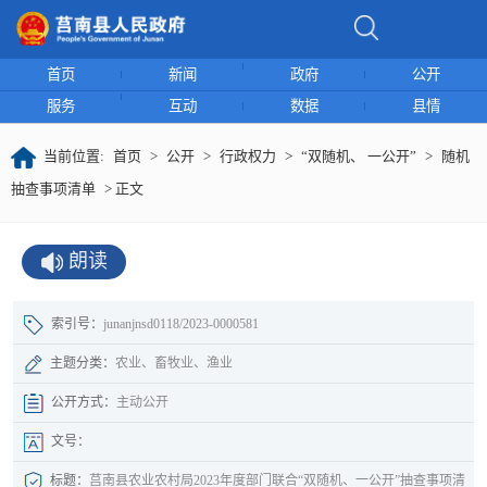
首页
新闻
政府
公开
服务
互动
数据
县情
当前位置:
首页
>
公开
>
行政权力
>
“双随机、 一公开”
>
随机
抽查事项清单
> 正文
朗读
索引号：
junanjnsd0118/2023-0000581
主题分类：
农业、畜牧业、渔业
公开方式：
主动公开
文号：
标题：
莒南县农业农村局2023年度部门联合“双随机、一公开”抽查事项清