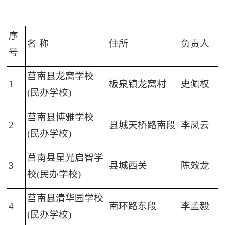
序
名 称
住所
负责人
号
莒南县龙窝学校
1
板泉镇龙窝村
史佩权
(民办学校)
莒南县博雅学校
2
县城天桥路南段
李凤云
(民办学校)
莒南县星光启智学
3
县城西关
陈效龙
校(民办学校)
莒南县清华园学校
4
南环路东段
李孟毅
(民办学校)