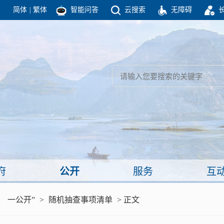
简体
|
繁体
智能问答
云搜索
无障碍
团结高效 理性法治 公开公平 友善和谐
新闻
政府机构
政务要闻
政府公报
部门信息
政府数据
视频新闻
闻
府
公开
服务
互
服务
、 一公开”
>
随机抽查事项清单
> 正文
政策解读
面向公民