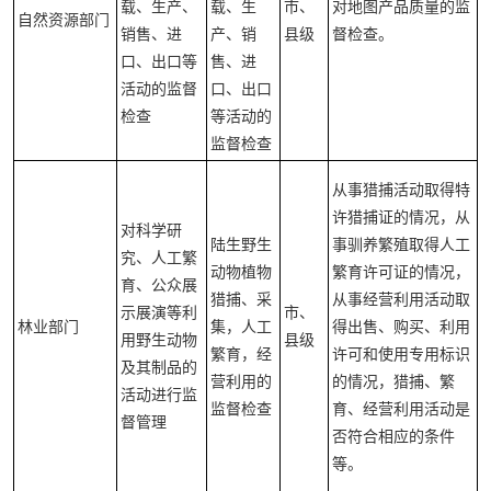
载、生产、
载、生
市、
对地图产品质量的监
自然资源部门
销售、进
产、销
县级
督检查。
口、出口等
售、进
活动的监督
口、出口
检查
等活动的
监督检查
从事猎捕活动取得特
许猎捕证的情况，从
对科学研
陆生野生
事驯养繁殖取得人工
究、人工繁
动物植物
繁育许可证的情况，
育、公众展
猎捕、采
从事经营利用活动取
示展演等利
市、
林业部门
集，人工
得出售、购买、利用
用野生动物
县级
繁育，经
许可和使用专用标识
及其制品的
营利用的
的情况，猎捕、繁
活动进行监
监督检查
育、经营利用活动是
督管理
否符合相应的条件
等。