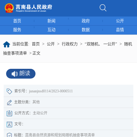
首页
新闻
政府
公开
服务
互动
数据
县情
当前位置:
首页
>
公开
>
行政权力
>
“双随机、 一公开”
>
随机
抽查事项清单
> 正文
朗读
索引号：
junanjnsd0114/2023-0000511
主题分类：
其他
公开方式：
主动公开
文号：
标题：
莒南县自然资源和规划局随机抽查事项清单