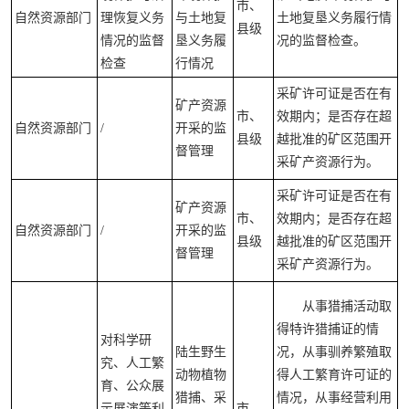
市、
自然资源部门
理恢复义务
与土地复
土地复垦义务履行情
县级
情况的监督
垦义务履
况的监督检查。
检查
行情况
采矿许可证是否在有
矿产资源
市、
效期内；是否存在超
自然资源部门
/
开采的监
县级
越批准的矿区范围开
督管理
采矿产资源行为。
采矿许可证是否在有
矿产资源
市、
效期内；是否存在超
自然资源部门
/
开采的监
县级
越批准的矿区范围开
督管理
采矿产资源行为。
从事猎捕活动取
得特许猎捕证的情
对科学研
陆生野生
况，从事驯养繁殖取
究、人工繁
动物植物
得人工繁育许可证的
育、公众展
猎捕、采
情况，从事经营利用
示展演等利
市、