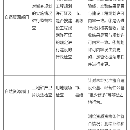
对城乡规划
工程规划
验线，查验结果是否
的实施情况
许可证及
市、
与建设工程规划许可
自然资源部门
进行监督检
是否按建
县级
内容一致。③是否进
查
设工程规
行规划核实验收，验
划许可证
收结果是否与规划许
的规定进
可内容一致。④规划
行建设的
许可内容发生变更
行政检查
的，是否依据法定程
序进行变更。
针对未经批准擅自建
土地矿产卫
用地现场
市、
设公墓、经营性公墓
自然资源部门
片执法检查
检查
县级
“批少建多”等非法占
地行为。
测绘资质资格条件符
合情况；测绘业绩和