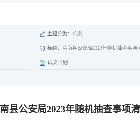
微信矩阵
部门分厅
重点领域信息
山东政务服务网
位信
依申请公开
主题分类：
公安
标题：
莒南县公安局2023年随机抽查事项
成文日期：
互动
莒南影像
县长信箱
莒南旅游
政务访谈
南县公安局2023年随机抽查事项
图说莒南
政府开放日
12345热线