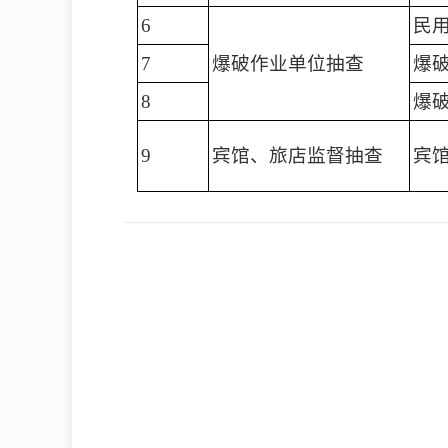
6
民
7
爆破作业单位抽查
爆
8
爆
9
宾馆、旅店监督抽查
宾