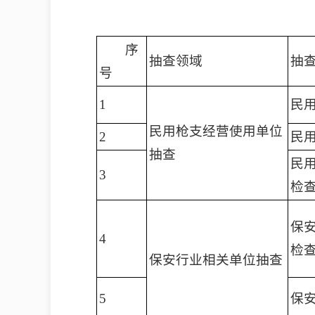
序
抽查领域
抽
号
1
民
民用枪支经营使用单位
2
民
抽查
民
3
检
保
4
检
保安行业相关单位抽查
5
保