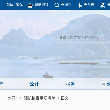
简体
|
繁体
智能问答
云搜索
无障碍
团结高效 理性法治 公开公平 友善和谐
新闻
政府机构
政务要闻
政府公报
部门信息
政府数据
视频新闻
闻
府
公开
服务
互
服务
、 一公开”
>
随机抽查事项清单
> 正文
政策解读
面向公民