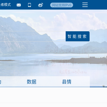
长者模式
国务院要闻
镇街信息
临沂日报·莒南新
动
数据
县情
面向企业