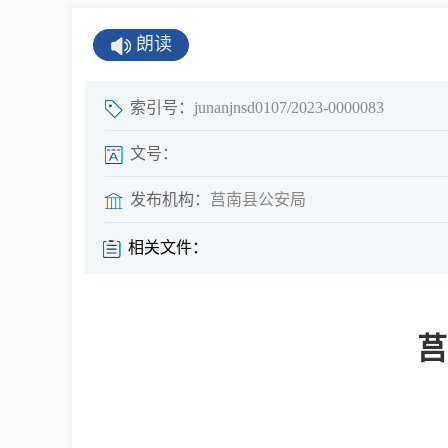
公示公告
朗读
公开年报
公共企事业单
索引号：
junanjnsd0107/2023-0000083
息
文号：
发布机构：
莒南县公安局
县情
相关文件：
莒南概况
镇街园区
莒
经济发展
全景莒南