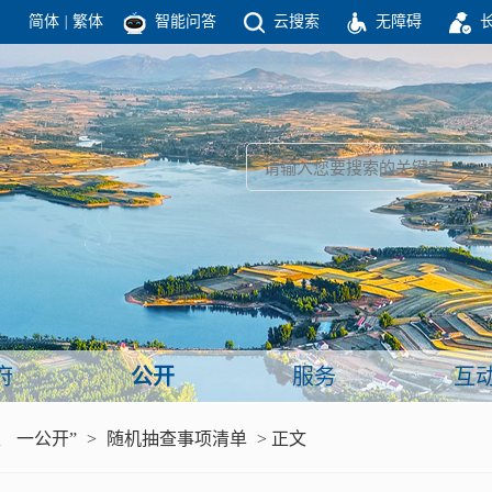
简体
|
繁体
智能问答
云搜索
无障碍
团结高效 理性法治 公开公平 友善和谐
新闻
政府机构
政务要闻
政府公报
部门信息
政府数据
视频新闻
闻
府
公开
服务
互
服务
、 一公开”
>
随机抽查事项清单
> 正文
政策解读
面向公民