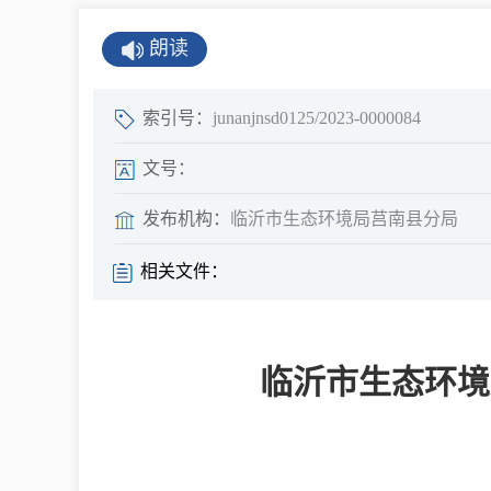
公示公告
朗读
公开年报
公共企事业单
索引号：
junanjnsd0125/2023-0000084
息
文号：
发布机构：
临沂市生态环境局莒南县分局
县情
相关文件：
莒南概况
镇街园区
临沂市生态环境
经济发展
全景莒南