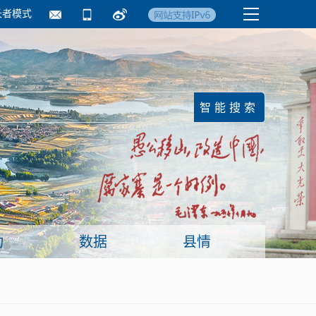
长者模式
国务院要闻
镇街信息
临沂日报·莒南新
动
数据
县情
面向企业