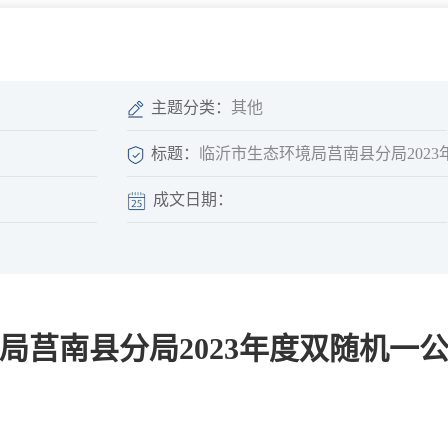
微信矩阵
部门分厅
重点领域信息
山东政务服务网
位信
依申请公开
主题分类：
其他
标题：
临沂市生态环境局莒南县分局202
成文日期：
互动
莒南影像
县长信箱
莒南旅游
政务访谈
局莒南县分局2023年度双随机一
图说莒南
政府开放日
12345热线