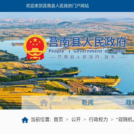
欢迎来到莒南县人民政府门户网站
政府
领导之窗
政府会议
政府目录
政府工作报告
新闻
政
公开
当前位置:
首页
>
公开
>
行政权力
>
“双随机
政府文件