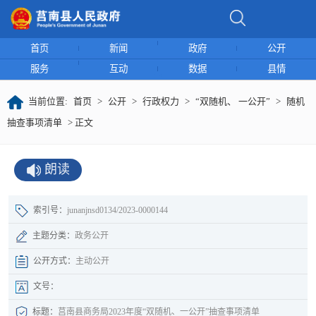
首页
新闻
政府
公开
服务
互动
数据
县情
当前位置:
首页
>
公开
>
行政权力
>
“双随机、 一公开”
>
随机
抽查事项清单
> 正文
朗读
索引号：
junanjnsd0134/2023-0000144
主题分类：
政务公开
公开方式：
主动公开
文号：
标题：
莒南县商务局2023年度“双随机、一公开”抽查事项清单