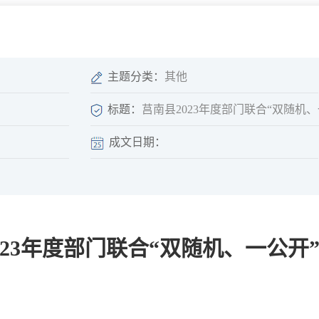
微信矩阵
部门分厅
重点领域信息
山东政务服务网
位信
依申请公开
主题分类：
其他
标题：
莒南县2023年度部门联合“双随机
成文日期：
互动
莒南影像
县长信箱
莒南旅游
政务访谈
023年度部门联合“双随机、一公开
图说莒南
政府开放日
12345热线