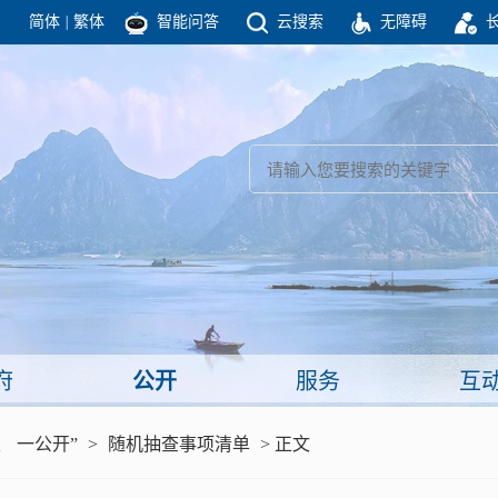
简体
|
繁体
智能问答
云搜索
无障碍
团结高效 理性法治 公开公平 友善和谐
新闻
政府机构
政务要闻
政府公报
部门信息
政府数据
视频新闻
闻
府
公开
服务
互
服务
、 一公开”
>
随机抽查事项清单
> 正文
政策解读
面向公民