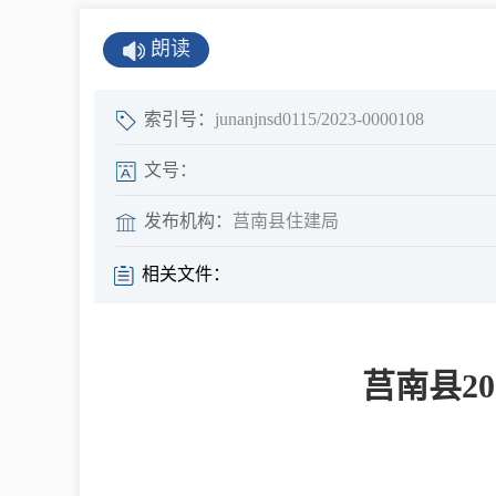
公示公告
朗读
公开年报
公共企事业单
索引号：
junanjnsd0115/2023-0000108
息
文号：
发布机构：
莒南县住建局
县情
相关文件：
莒南概况
镇街园区
莒南县2
经济发展
全景莒南