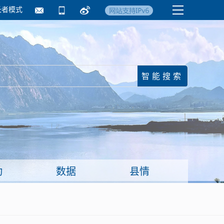
长者模式
国务院要闻
镇街信息
临沂日报·莒南新
动
数据
县情
面向企业