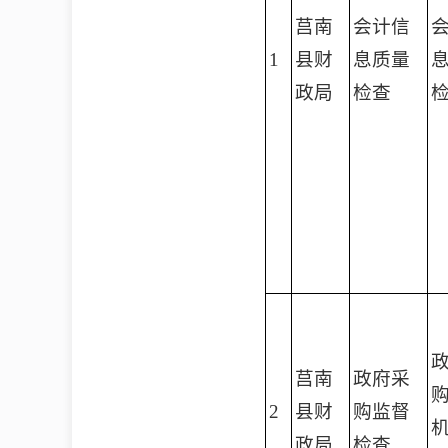
莒南
会计信
1
县财
息质量
政局
检查
莒南
政府采
2
县财
购监督
政局
检查