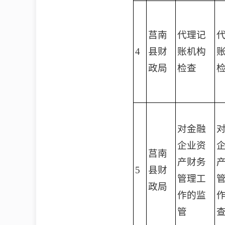
莒南
代理记
4
县财
账机构
政局
检查
对金融
企业资
莒南
产财务
5
县财
管理工
政局
作的监
管