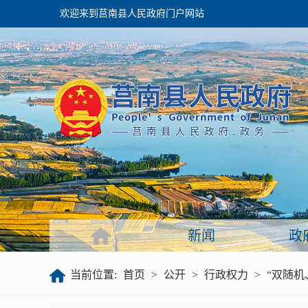
欢迎来到莒南县人民政府门户网站
政府
领导之窗
政府会议
政府目录
政府工作报告
新闻
政
公开
当前位置:
首页
>
公开
>
行政权力
>
“双随机
政府文件