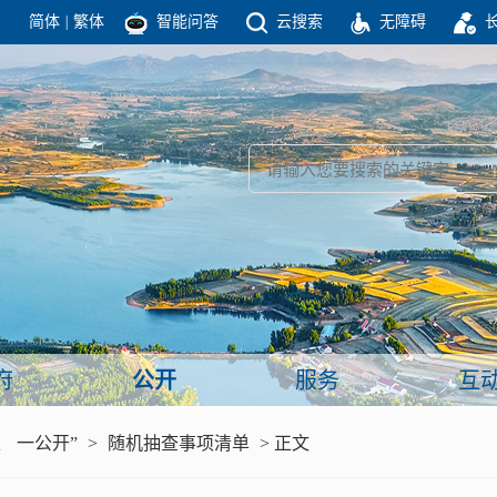
简体
|
繁体
智能问答
云搜索
无障碍
团结高效 理性法治 公开公平 友善和谐
新闻
政府机构
政务要闻
政府公报
部门信息
政府数据
视频新闻
闻
府
公开
服务
互
服务
、 一公开”
>
随机抽查事项清单
> 正文
政策解读
面向公民