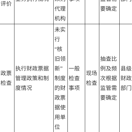
督评价
代理
要确定
机构
未实
行
“核
旧领
抽查比
执行财政票据
新”
一般
例及频
县级
财政票
现场
管理政策和制
制度
检查
次根据
财政
据检查
检查
度情况
的财
事项
监管需
部门
政票
要确定
据使
用单
位