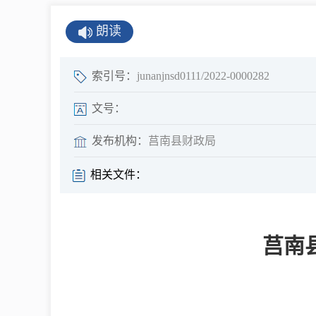
公示公告
朗读
公开年报
公共企事业单
索引号：
junanjnsd0111/2022-0000282
息
文号：
发布机构：
莒南县财政局
县情
相关文件：
莒南概况
镇街园区
莒南
经济发展
全景莒南