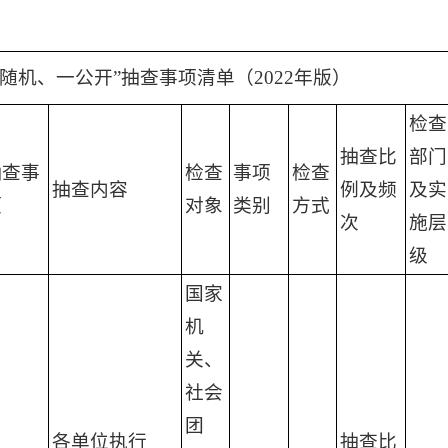
随机、一公开”抽查事项清单（2022年版）
检查
抽查比
部门
抽查事
检查
事项
检查
抽查内容
例及频
及实
项
对象
类别
方式
次
施层
级
国家
机
关、
社会
团
各单位执行
抽查比