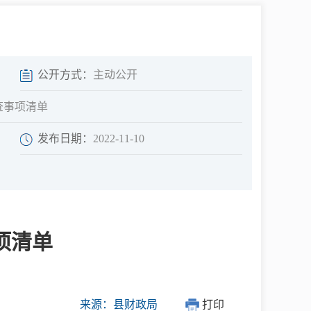
中介超市
公开方式：
主动公开
查事项清单
发布日期：
2022-11-10
在线咨询
民意征集
项清单
网上调查
来源：县财政局
打印