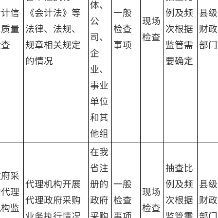
体、
会计信
《会计法》等
一般
例及频
县级
公
现场
息质量
法律、法规、
检查
次根据
财政
司、
检查
检查
规章相关规定
事项
监管需
部门
企
的情况
要确定
业、
事业
单位
和其
他组
在我
省注
抽查比
政府采
代理机构开展
册的
一般
例及频
县级
购代理
现场
代理政府采购
政府
检查
次根据
财政
机构监
检查
业务执行情况
采购
事项
监管需
部门