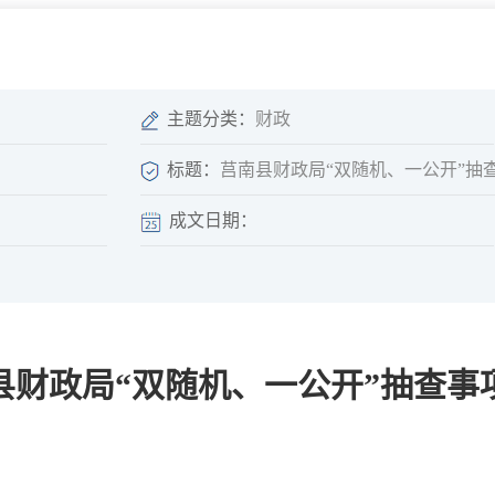
微信矩阵
部门分厅
重点领域信息
山东政务服务网
位信
依申请公开
主题分类：
财政
标题：
莒南县财政局“双随机、一公开”抽
成文日期：
互动
莒南影像
县长信箱
莒南旅游
政务访谈
县财政局“双随机、一公开”抽查事
图说莒南
政府开放日
12345热线