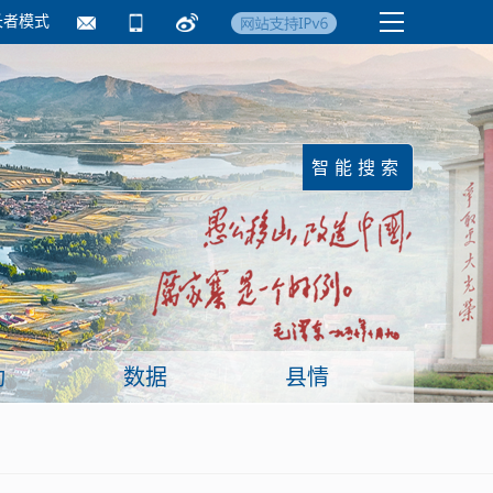
长者模式
国务院要闻
镇街信息
临沂日报·莒南新
动
数据
县情
面向企业