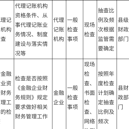
代理记账机构
抽查比
资格条件、从
代理记
代理
一般
例及频
县级
事代理记账业
现场
账机构
记账
检查
次根据
财政
务情况、制度
检查
检查
机构
事项
监管需
部门
建设与落实情
要确定
况等
现场
对金融
检
按照年
检查是否按照
企业资
查、
度检查
《金融企业财
一般
县财
产财务
金融
书面
计划确
务规则》规定
检查
政部
管理工
企业
检
定抽查
要求做好相关
事项
门
作的检
查、
比例及
财务管理工作
查
网络
频次