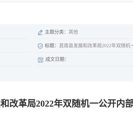
微信矩阵
部门分厅
重点领域信息
山东政务服务网
位信
依申请公开
主题分类：
其他
标题：
莒南县发展和改革局2022年双随机一
成文日期：
互动
莒南影像
县长信箱
莒南旅游
政务访谈
和改革局2022年双随机一公开内部计
图说莒南
政府开放日
12345热线