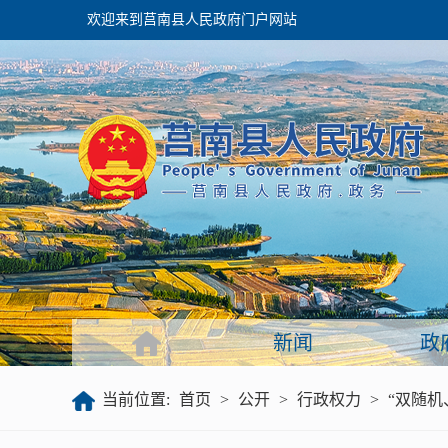
欢迎来到莒南县人民政府门户网站
政府
领导之窗
政府会议
政府目录
政府工作报告
新闻
政
公开
当前位置:
首页
>
公开
>
行政权力
>
“双随机
政府文件