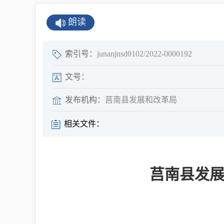
公示公告
朗读
公开年报
公共企事业单
索引号：
junanjnsd0102/2022-0000192
息
文号：
发布机构：
莒南县发展和改革局
县情
相关文件：
莒南概况
镇街园区
莒南县发展
经济发展
全景莒南