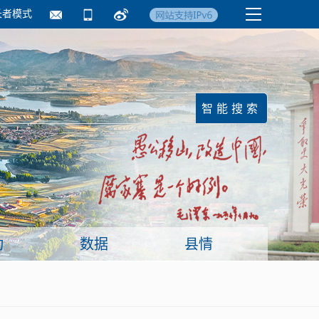
长者模式
国务院要闻
镇街信息
临沂日报·莒南新
动
数据
县情
面向企业