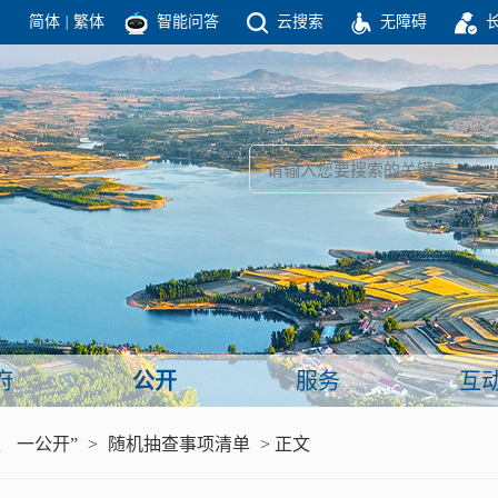
简体
|
繁体
智能问答
云搜索
无障碍
团结高效 理性法治 公开公平 友善和谐
新闻
政府机构
政务要闻
政府公报
部门信息
政府数据
视频新闻
闻
府
公开
服务
互
服务
、 一公开”
>
随机抽查事项清单
> 正文
政策解读
面向公民