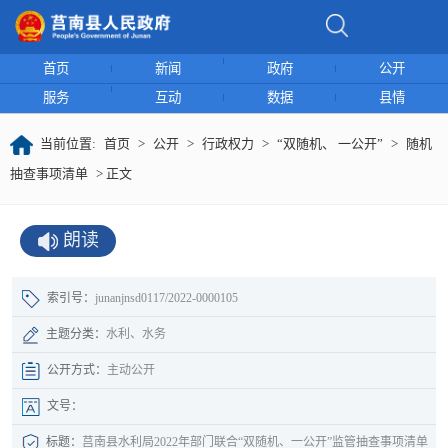
首页
新闻
政府
公开
服务
互动
数据
县情
当前位置:
首页
>
公开
>
行政权力
>
“双随机、 一公开”
>
随机
抽查事项清单
> 正文
朗读
索引号：
junanjnsd0117/2022-0000105
主题分类：
水利、水务
公开方式：
主动公开
文号：
标题：
莒南县水利局2022年部门联合“双随机、一公开”监管抽查事项清单