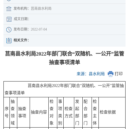
发布机构：
莒南县水利局
成文日期：
发布日期：
2022-07-04
相关文件：
莒南县水利局2022年部门联合“双随机、一公开”监管
抽查事项清单
来源：县水利局
打印
莒南县水利局2022年部门联合“双随机、一公开”监管抽
查事项清单
抽
检
事
发
配
检
序
查
抽查
查
项
检查
起
合
查
抽查内容
检查依据
号
领
事项
对
类
方式
部
部
主
域
象
别
门
门
体