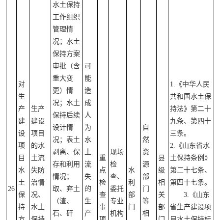
水土保持
工作组织
管理情
况；水土
保持方案
审批（含
可
重大变
能
对
1.《中华人民
更）情
造
生
共和国水土保
况；水土
成
产
生产
持法》第二十
保持后续
人
建
建设
九条、第四十
设计情
为
自
设
项目
三条。
况；表土
水
然
项
的水
2.《山东省水
剥离、保
土
现场
资
目
土流
重
县
土保持条例》
存和利用
流
检
源
水
失防
点
水
级
第二十七条、
情况；
失
查、
部
土
治情
检
利
相
第四十七条。
26
取、弃土
的
委托
门
保
况、
查
部
关
3.《山东
（渣、
生
专业
等
持
水土
事
门
部
省生产建设项
石、矸
产
机构
相
方
保持
项
门
目水土保持标