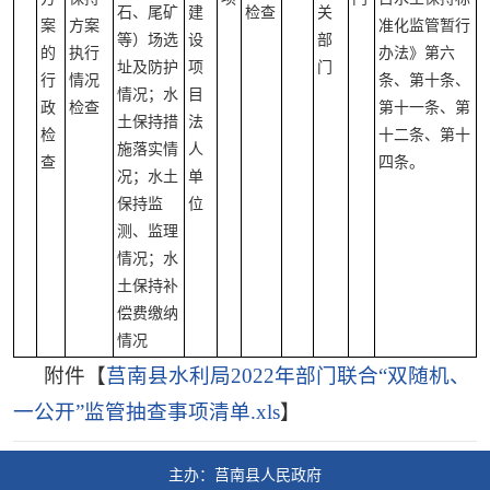
石、尾矿
建
检查
关
案
方案
准化监管暂行
等）场选
设
部
的
执行
办法》第六
址及防护
项
门
行
情况
条、第十条、
情况；水
目
政
检查
第十一条、第
土保持措
法
检
十二条、第十
施落实情
人
查
四条。
况；水土
单
保持监
位
测、监理
情况；水
土保持补
偿费缴纳
情况
附件【
莒南县水利局2022年部门联合“双随机、
一公开”监管抽查事项清单.xls
】
主办：莒南县人民政府