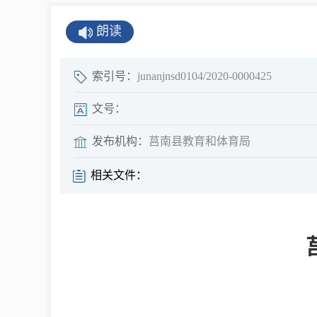
公示公告
朗读
公开年报
公共企事业单
索引号：
junanjnsd0104/2020-0000425
息
文号：
发布机构：
莒南县教育和体育局
县情
相关文件：
莒南概况
镇街园区
经济发展
全景莒南