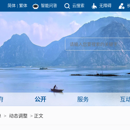
简体
|
繁体
智能问答
云搜索
无障碍
团结高效 理性法治 公开公平 友善和谐
新闻
政府机构
政务要闻
政府公报
部门信息
政府数据
视频新闻
闻
府
公开
服务
互
服务
单
>
动态调整
> 正文
政策解读
面向公民