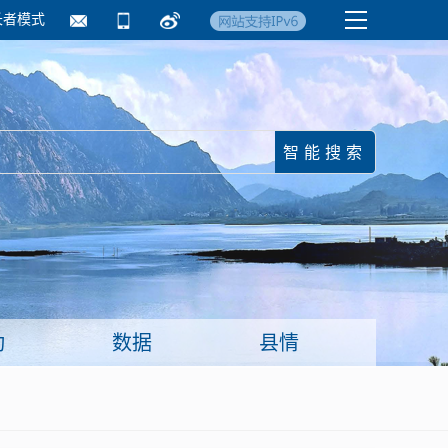
长者模式
国务院要闻
镇街信息
临沂日报·莒南新
动
数据
县情
面向企业