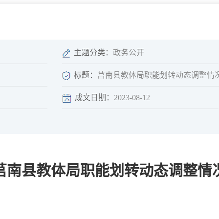
微信矩阵
部门分厅
重点领域信息
山东政务服务网
位信
依申请公开
主题分类：
政务公开
标题：
莒南县教体局职能划转动态调整情
成文日期：
2023-08-12
互动
莒南影像
县长信箱
莒南旅游
政务访谈
莒南县教体局职能划转动态调整情
图说莒南
政府开放日
12345热线