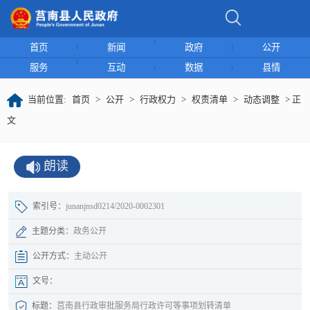
首页
新闻
政府
公开
服务
互动
数据
县情
当前位置:
首页
>
公开
>
行政权力
>
权责清单
>
动态调整
> 正
文
朗读
索引号：
junanjnsd0214/2020-0002301
主题分类：
政务公开
公开方式：
主动公开
文号：
标题：
莒南县行政审批服务局行政许可等事项划转清单