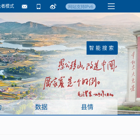
长者模式
国务院要闻
镇街信息
临沂日报·莒南新
动
数据
县情
面向企业