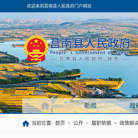
欢迎来到莒南县人民政府门户网站
政府
领导之窗
政府会议
政府目录
政府工作报告
新闻
政
公开
当前位置:
首页
>
公开
>
履职依据
>
政策解
政府文件