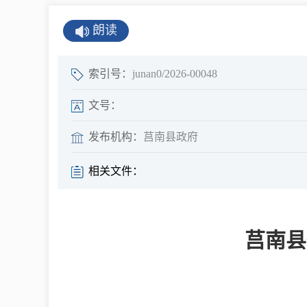
公示公告
朗读
公开年报
公共企事业单
索引号：
junan0/2026-00048
息
文号：
发布机构：
莒南县政府
县情
相关文件：
莒南概况
镇街园区
莒南县
经济发展
全景莒南