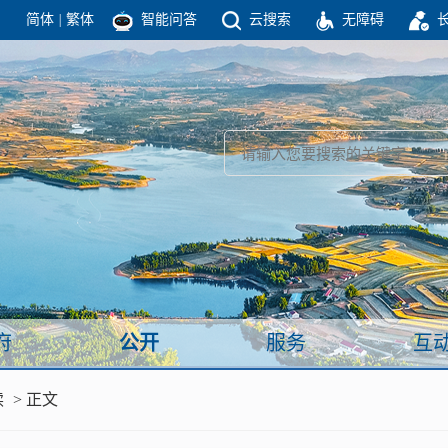
简体
|
繁体
智能问答
云搜索
无障碍
团结高效 理性法治 公开公平 友善和谐
新闻
政府机构
政务要闻
政府公报
部门信息
政府数据
视频新闻
闻
府
公开
服务
互
服务
读
> 正文
政策解读
面向公民