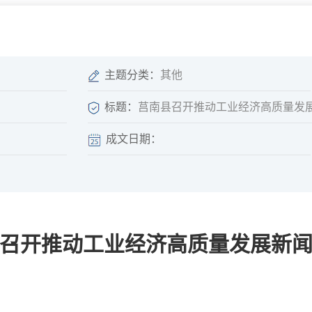
微信矩阵
部门分厅
重点领域信息
山东政务服务网
位信
依申请公开
主题分类：
其他
标题：
莒南县召开推动工业经济高质量发
成文日期：
互动
莒南影像
县长信箱
莒南旅游
政务访谈
召开推动工业经济高质量发展新
图说莒南
政府开放日
12345热线