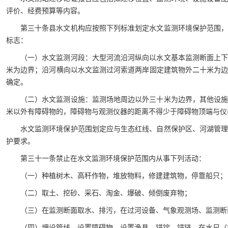
评价、经费预算等内容。
第三十条县水文机构应按照下列标准划定水文监测环境保护范围
标志：
（一）水文监测河段：大型河流沿河纵向以水文基本监测断面上
米为边界；沿河横向以水文监测过河索道两岸固定建筑物外二十米为
确定。
（二）水文监测设施：监测场地周边以外三十米为边界，其他设
米以外有障碍物的，障碍物与观测仪器的距离不得少于障碍物顶端与仪
水文监测环境保护范围划定应与生态红线、自然保护区、河湖管
护要求。
第三十一条禁止在水文监测环境保护范围内从事下列活动：
（一）种植树木、高秆作物，堆放物料，修建建筑物，停靠船只；
（二）取土、挖砂、采石、淘金、爆破、倾倒废弃物；
（三）在监测断面取水、排污，在过河设备、气象观测场、监测断
（四）埋设管线，设置障碍物，设置渔具、锚锭、锚链，在水尺（