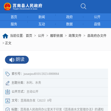
首页
新闻
政府
公开
服务
互动
数据
县情
当前位置:
首页
>
公开
>
履职依据
>
政策文件
>
县政府办文件
> 正文
朗读
索引号：
junanjnsd0101/2023-0000064
主题分类：
水利、水务
公开方式：
主动公开
文号：
莒南政办发〔2023〕8号
标题：
莒南县人民政府办公室关于印发《莒南县水文管理办法》的通知