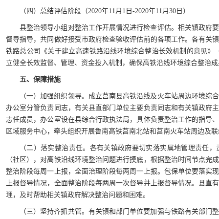
（四）总结评估阶段（2020年11月1日-2020年11月30日）
县整治领导小组对整治工作开展情况进行检查评估。相关镇政府
督导指导，共同做好接受市政府检查验收评估前的各项工作。各有关
铁路总公司《关于建立高速铁路沿线环境综合整治长效机制的意见》（建
立健全长效监督、管理、资金投入机制，确保高铁沿线环境综合整治成
五、保障措施
（一）加强组织领导。成立莒南县高铁沿线及火车站周边环境综
办公室分管负责同志，有关县直部门单位主要负责同志和有关镇政府
志任成员，办公室设在县综合行政执法局，具体负责整治工作的指导
区域服务中心，牵头组织开展鲁南高铁莒南北站和莒南火车站周边及联
（二）落实整治责任。各有关镇政府要切实落实属地管理责任，
（社区），对高铁沿线环境整治问题进行摸底，根据整治时间节点完
整治阶段每周一上报，全面治理阶段每两周一上报。包保单位要落实
上报督导情况，全面整治阶段每两周一次督导并上报督导情况。县直
理，及时帮助相关镇政府解决整治问题和困难。
（三）坚持齐抓共管。有关镇和部门单位要加强与铁路有关部门