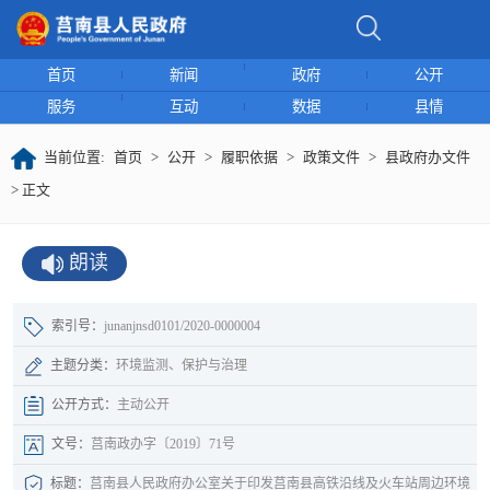
首页
新闻
政府
公开
服务
互动
数据
县情
当前位置:
首页
>
公开
>
履职依据
>
政策文件
>
县政府办文件
> 正文
朗读
索引号：
junanjnsd0101/2020-0000004
主题分类：
环境监测、保护与治理
公开方式：
主动公开
文号：
莒南政办字〔2019〕71号
标题：
​​​莒南县人民政府办公室关于印发莒南县高铁沿线及火车站周边环境