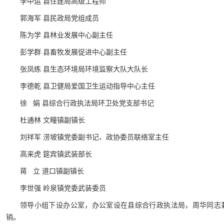
李中运 县住建局高级工程师
郭海军 县民政局党组成员
陈为学 县林业发展中心副主任
彭学群 县畜牧发展促进中心副主任
张凤练 县生态环境局环境监察大队大队长
李德乾 县卫健局爱国卫生运动指导中心主任
徐 娟 县综合行政执法局环卫处党支部书记
杜通林 文疃镇副镇长
刘祥军 涝坡镇党委副书记、政协委员联络室主任
高来虎 筵宾镇武装部长
蒋 立 道口镇副镇长
李世强 岭泉镇党委武装委员
领导小组下设办公室，办公室设在县综合行政执法局，周华同志
销。