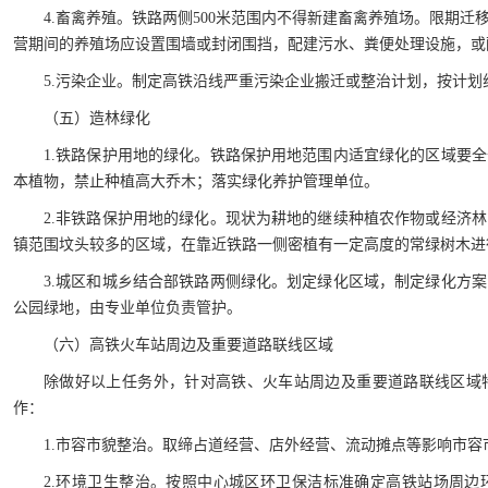
4.畜禽养殖。铁路两侧500米范围内不得新建畜禽养殖场。限期
营期间的养殖场应设置围墙或封闭围挡，配建污水、粪便处理设施，或
5.污染企业。制定高铁沿线严重污染企业搬迁或整治计划，按计划
（五）造林绿化
1.铁路保护用地的绿化。铁路保护用地范围内适宜绿化的区域要
本植物，禁止种植高大乔木；落实绿化养护管理单位。
2.非铁路保护用地的绿化。现状为耕地的继续种植农作物或经济
镇范围坟头较多的区域，在靠近铁路一侧密植有一定高度的常绿树木进
3.城区和城乡结合部铁路两侧绿化。划定绿化区域，制定绿化方
公园绿地，由专业单位负责管护。
（六）高铁火车站周边及重要道路联线区域
除做好以上任务外，针对高铁、火车站周边及重要道路联线区域
作：
1.市容市貌整治。取缔占道经营、店外经营、流动摊点等影响市容
2.环境卫生整治。按照中心城区环卫保洁标准确定高铁站场周