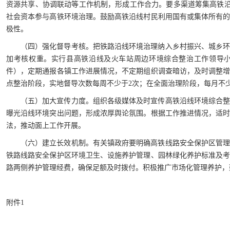
资源共享、协调联动等工作机制，形成工作合力。要多渠道筹集高铁沿
社会资本参与高铁环境治理。鼓励高铁沿线村民利用国有或集体所有
极性。
（四）强化督导考核。把铁路沿线环境治理纳入乡村振兴、城乡
加考核权重。实行县高铁沿线及火车站周边环境综合整治工作领导
件），定期通报各镇工作进展情况，不定期组织调查暗访，及时调整
点整治阶段，实地督导次数每周不少于2次；在全面治理阶段，每月不少
（五）加大宣传力度。组织各级媒体及时宣传高铁沿线环境综合
曝光沿线环境突出问题，形成浓厚舆论氛围。根据工作推进情况，适
法，推动面上工作开展。
（六）建立长效机制。有关镇政府要明确高铁线路安全保护区管
铁路线路安全保护区环境卫生、设施养护管理、园林绿化养护标准及
路两侧养护管理经费，确保足额及时拨付。积极推广市场化管理养护，
附件1