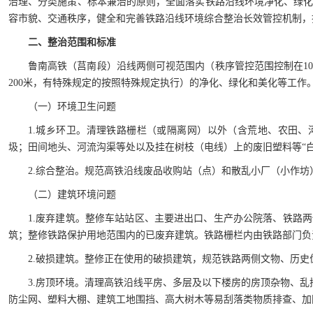
治理、分类施策、标本兼治的原则，全面落实铁路沿线环境净化、绿
容市貌、交通秩序，健全和完善铁路沿线环境综合整治长效管控机制，
二、整治范围和标准
鲁南高铁（莒南段）沿线两侧可视范围内（秩序管控范围控制在10
200米，有特殊规定的按照特殊规定执行）的净化、绿化和美化等工作
（一）环境卫生问题
1.城乡环卫。清理铁路栅栏（或隔离网）以外（含荒地、农田
圾；田间地头、河流沟渠等处以及挂在树枝（电线）上的废旧塑料等“白
2.综合整治。规范高铁沿线废品收购站（点）和散乱小厂（小作坊
（二）建筑环境问题
1.废弃建筑。整修车站站区、主要进出口、生产办公院落、铁路
筑；整修铁路保护用地范围内的已废弃建筑。铁路栅栏内由铁路部门负
2.破损建筑。整修正在使用的破损建筑，规范铁路两侧文物、历史
3.房顶环境。清理高铁沿线平房、多层及以下楼房的房顶杂物、乱
防尘网、塑料大棚、建筑工地围挡、高大树木等易刮落类物质排查、加