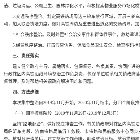
洁、垃圾清运、公厕卫生、园林绿化水平，积极探索物业服务市场化模
3.交通秩序整治。划定高铁站场周边三轮车禁行区域，开展三轮车
动，加大联合执法力度。做好高铁周边及重要进出道路的交通疏导，加
4.社会秩序整治。及时处置社会治安事件和群体性事件，救助遣
5.经营秩序整治。打击假冒伪劣、保障食品卫生安全、检查明码标
三、责任落实
建立健全政府主导、属地落实、包保督导、各负其责、协同推进
行政辖区内高铁沿线环境整治工作负总责，包保单位联系相关镇政府
督管理，及时帮助相关镇政府解决困难和问题。
四、方法步骤
本次集中整治自2019年11月开始，2020年11月结束，分四个阶段
（一）调查摸底阶段（2019年11月29日-2019年12月3日）
坚持“路地配合”，做好摸底排查工作。有关镇政府对辖区内高铁
局临沂车务段、济南铁路局临沂工务段、市铁路和民航服务中心同步
单。核对台账清单后，建立整治工作台账，明确整治目标、整治措施和