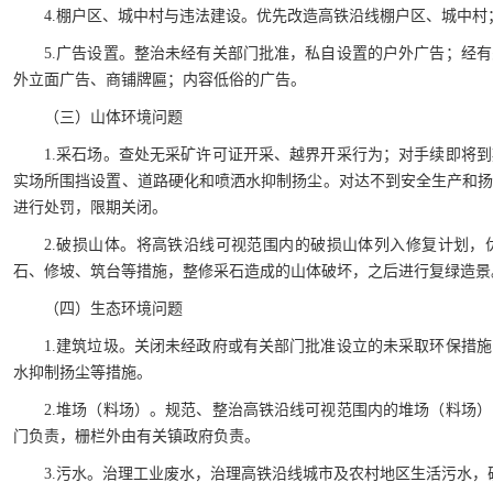
4.棚户区、城中村与违法建设。优先改造高铁沿线棚户区、城中
5.广告设置。整治未经有关部门批准，私自设置的户外广告；经
外立面广告、商铺牌匾；内容低俗的广告。
（三）山体环境问题
1.采石场。查处无采矿许可证开采、越界开采行为；对手续即将
实场所围挡设置、道路硬化和喷洒水抑制扬尘。对达不到安全生产和
进行处罚，限期关闭。
2.破损山体。将高铁沿线可视范围内的破损山体列入修复计划
石、修坡、筑台等措施，整修采石造成的山体破坏，之后进行复绿造景
（四）生态环境问题
1.建筑垃圾。关闭未经政府或有关部门批准设立的未采取环保措
水抑制扬尘等措施。
2.堆场（料场）。规范、整治高铁沿线可视范围内的堆场（料场
门负责，栅栏外由有关镇政府负责。
3.污水。治理工业废水，治理高铁沿线城市及农村地区生活污水，