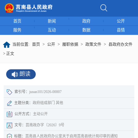
首页
新闻
政府
公开
服务
互动
数据
县情
当前位置:
首页
>
公开
>
履职依据
>
政策文件
>
县政府办文件
> 正文
朗读
索引号：
junan101/2026-00007
主题分类：
政府组成部门 其他
公开方式：
主动公开
文号：
莒南政办字〔2026〕9号
标题：
莒南县人民政府办公室关于启用莒南县统计局印章的通知