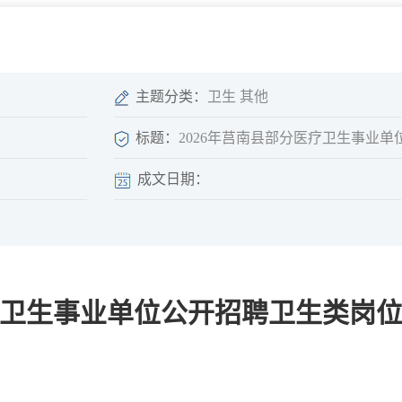
微信矩阵
部门分厅
重点领域信息
山东政务服务网
位信
依申请公开
主题分类：
卫生 其他
标题：
2026年莒南县部分医疗卫生事业
成文日期：
互动
莒南影像
县长信箱
莒南旅游
政务访谈
医疗卫生事业单位公开招聘卫生类岗
图说莒南
政府开放日
12345热线