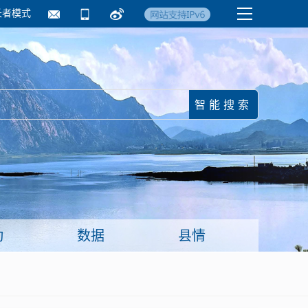
长者模式
国务院要闻
镇街信息
临沂日报·莒南新
动
数据
县情
面向企业