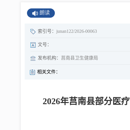
公示公告
朗读
公开年报
公共企事业单
索引号：
junan122/2026-00063
息
文号：
发布机构：
莒南县卫生健康局
县情
相关文件：
莒南概况
镇街园区
2026年莒南县部分
经济发展
全景莒南