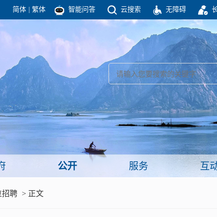
简体
|
繁体
智能问答
云搜索
无障碍
团结高效 理性法治 公开公平 友善和谐
新闻
政府机构
政务要闻
政府公报
部门信息
政府数据
视频新闻
闻
府
公开
服务
互
服务
位招聘
> 正文
政策解读
面向公民