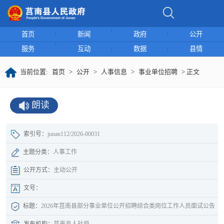
首页
新闻
政府
公开
服务
互动
数据
县情
当前位置:
首页
>
公开
>
人事信息
>
事业单位招聘
> 正文
朗读
索引号：
junan112/2026-00031
主题分类：
人事工作
公开方式：
主动公开
文号：
标题：
2026年莒南县部分事业单位公开招聘综合类岗位工作人员面试公告
发布机构：
莒南县人社局