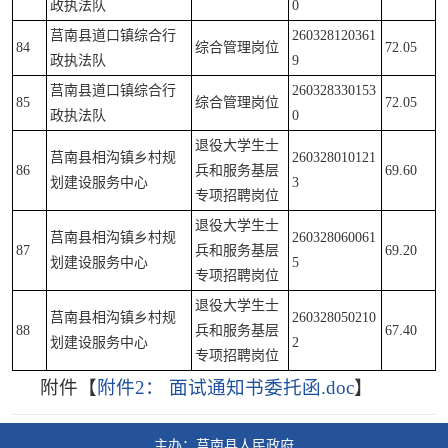
政执法队
0
莒南县道口镇综合行
260328120361
84
综合管理岗位
72.05
政执法队
9
莒南县道口镇综合行
260328330153
85
综合管理岗位
72.05
政执法队
0
退役大学生士
莒南县相沟镇乡村规
260328010121
86
兵和服务基层
69.60
划建设服务中心
3
专项招聘岗位
退役大学生士
莒南县相沟镇乡村规
260328060061
87
兵和服务基层
69.20
划建设服务中心
5
专项招聘岗位
退役大学生士
莒南县相沟镇乡村规
260328050210
88
兵和服务基层
67.40
划建设服务中心
2
专项招聘岗位
附件【
附件2： 面试通知书委托函.doc
】
主办：莒南县人民政府