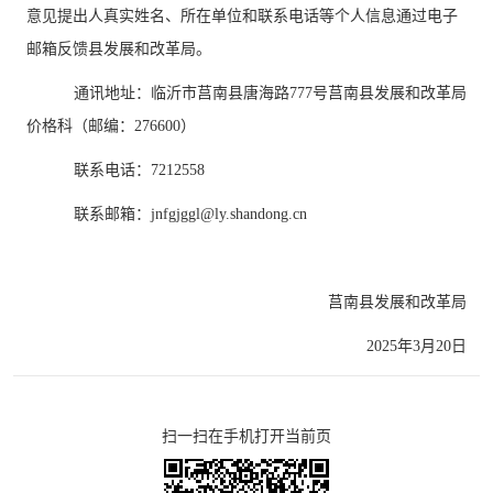
意见提出人真实姓名、所在单位和联系电话等个人信息通过电子
邮箱反馈县
发展和改革
局。
通讯地址：
临沂市莒南县唐海路
777号莒南县
发展和改革局
价格科（邮编：
276600
）
联系电话：
7212558
联系邮箱：
jnfgjggl
@
ly
.shandong.cn
莒南县
发展和改革局
202
5
年
3
月
20
日
扫一扫在手机打开当前页