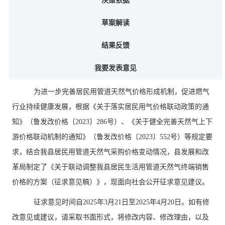
决策依据
草案解读
结果反馈
我要发表意见
为进一步完善居民用管道天然气价格形成机制，促进燃气
行业持续健康发展，根据《关于落实居民用气价格联动政策的通
知》（鲁发改价格〔
2023〕286号）
、
《关于健全完善天然气上下
游价格联动机制的通知》（鲁发改价格
〔
2023
〕
552
号
）
等规定要
求，结合我
县
居民用管道天然气采购价格变动情况，
县
发展和改
革局制定了《关于
联动调整我县居民生活用管道天然气终端销售
价格
的
方案
（征求意见稿）》，现面向社会公开征求意见建议。
征求意见时间自
202
5
年
3
月
21
日至
202
5
年
4
月
20
日。如有修
改意见或建议，请采取书面形式，将修改内容、修改理由，以及